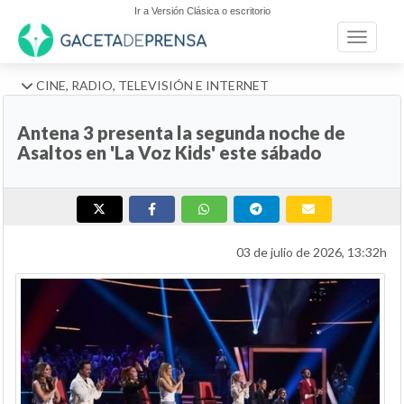
Ir a Versión Clásica o escritorio
Toggle n
CINE, RADIO, TELEVISIÓN E INTERNET
Antena 3 presenta la segunda noche de
Asaltos en 'La Voz Kids' este sábado
03 de julio de 2026, 13:32h