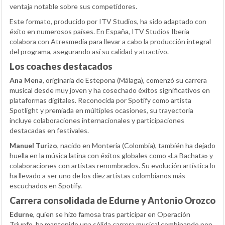
ventaja notable sobre sus competidores.
Este formato, producido por ITV Studios, ha sido adaptado con
éxito en numerosos países. En España, ITV Studios Iberia
colabora con Atresmedia para llevar a cabo la producción integral
del programa, asegurando así su calidad y atractivo.
Los coaches destacados
Ana Mena
, originaria de Estepona (Málaga), comenzó su carrera
musical desde muy joven y ha cosechado éxitos significativos en
plataformas digitales. Reconocida por Spotify como artista
Spotlight y premiada en múltiples ocasiones, su trayectoria
incluye colaboraciones internacionales y participaciones
destacadas en festivales.
Manuel Turizo
, nacido en Montería (Colombia), también ha dejado
huella en la música latina con éxitos globales como «La Bachata» y
colaboraciones con artistas renombrados. Su evolución artística lo
ha llevado a ser uno de los diez artistas colombianos más
escuchados en Spotify.
Carrera consolidada de Edurne y Antonio Orozco
Edurne
, quien se hizo famosa tras participar en Operación
Triunfo, ha mantenido una sólida carrera musical combinando pop