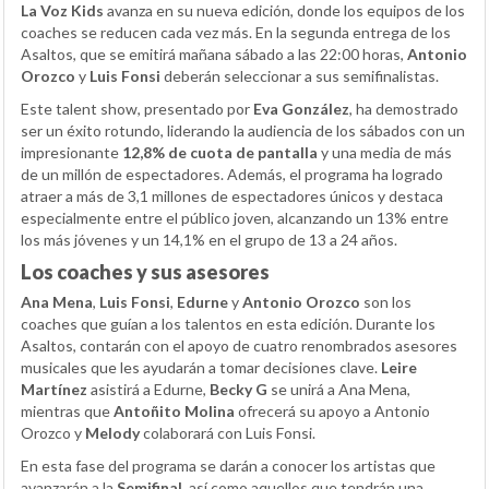
La Voz Kids
avanza en su nueva edición, donde los equipos de los
coaches se reducen cada vez más. En la segunda entrega de los
Asaltos, que se emitirá mañana sábado a las 22:00 horas,
Antonio
Orozco
y
Luis Fonsi
deberán seleccionar a sus semifinalistas.
Este talent show, presentado por
Eva González
, ha demostrado
ser un éxito rotundo, liderando la audiencia de los sábados con un
impresionante
12,8% de cuota de pantalla
y una media de más
de un millón de espectadores. Además, el programa ha logrado
atraer a más de 3,1 millones de espectadores únicos y destaca
especialmente entre el público joven, alcanzando un 13% entre
los más jóvenes y un 14,1% en el grupo de 13 a 24 años.
Los coaches y sus asesores
Ana Mena
,
Luis Fonsi
,
Edurne
y
Antonio Orozco
son los
coaches que guían a los talentos en esta edición. Durante los
Asaltos, contarán con el apoyo de cuatro renombrados asesores
musicales que les ayudarán a tomar decisiones clave.
Leire
Martínez
asistirá a Edurne,
Becky G
se unirá a Ana Mena,
mientras que
Antoñito Molina
ofrecerá su apoyo a Antonio
Orozco y
Melody
colaborará con Luis Fonsi.
En esta fase del programa se darán a conocer los artistas que
avanzarán a la
Semifinal
, así como aquellos que tendrán una