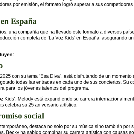
ores por emisión, el formato logró superar a sus competidores 
 en España
dios, una compañía que ha llevado este formato a diversos país
roducción completa de ‘La Voz Kids’ en España, asegurando una 
luyen:
o
 2025 con su tema “Esa Diva”, está disfrutando de un momento á
otado todas las entradas en cada uno de sus conciertos. Su co
ora para los jóvenes talentos del programa.
oz Kids’, Melody está expandiendo su carrera internacionalme
celebra su 25 aniversario artístico.
romiso social
l contemporáneo, destaca no solo por su música sino también por
 Becky ha sabido combinar su carrera artística con causas soci