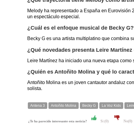
Melody ha representado a España en Eurovisión 20
un espectáculo especial.
¿Cuál es el enfoque musical de Becky G?
Becky G es una artista multiplatino que combina su
¿Qué novedades presenta Leire Martínez 
Leire Martínez ha iniciado una nueva etapa como s
¿Quién es Antoñito Molina y qué lo caract
Antoñito Molina es un joven cantautor andaluz con
solista.
Antena 3
Antoñito Molina
Becky G
La Voz Kids
Leir
Si (
0
)
No(
0
)
¿Te ha parecido interesante esta noticia?