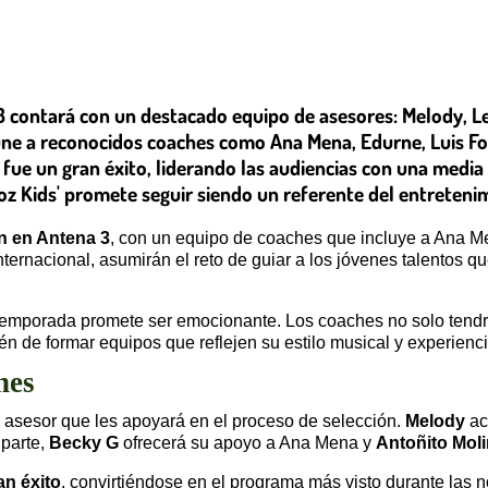
 3 contará con un destacado equipo de asesores: Melody, Le
ne a reconocidos coaches como Ana Mena, Edurne, Luis Fon
 fue un gran éxito, liderando las audiencias con una media
oz Kids' promete seguir siendo un referente del entretenim
ón en Antena 3
, con un equipo de coaches que incluye a Ana Me
nternacional, asumirán el reto de guiar a los jóvenes talentos qu
 temporada promete ser emocionante. Los coaches no solo tendrá
én de formar equipos que reflejen su estilo musical y experienci
hes
 asesor que les apoyará en el proceso de selección.
Melody
ac
parte,
Becky G
ofrecerá su apoyo a Ana Mena y
Antoñito Mol
an éxito
, convirtiéndose en el programa más visto durante las