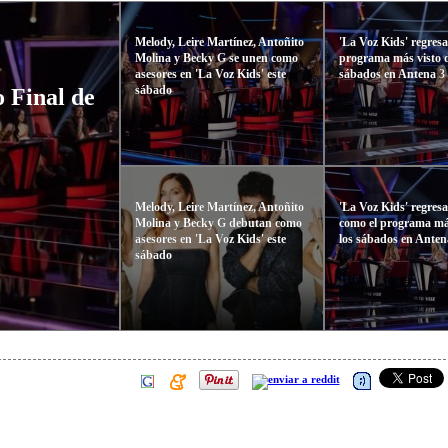
Melody, Leire Martínez, Antoñito
'La Voz Kids' regres
Molina y Becky G se unen como
programa más visto d
asesores en 'La Voz Kids' este
sábados en Antena 3
sábado
o Final de
Melody, Leire Martínez, Antoñito
'La Voz Kids' regre
Molina y Becky G debutan como
como el programa má
asesores en 'La Voz Kids' este
los sábados en Anten
sábado