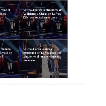
a como el
Antena 3 presenta otra noche de
e los
Audiciones a Ciegas de 'La Voz
Kids' tras un exitoso estreno
sa mañana
Antena 3 lanza la nueva
s visto de
temporada de 'La Voz Kids' con
a 3
cambios en el jurado y nuevas
mecánicas