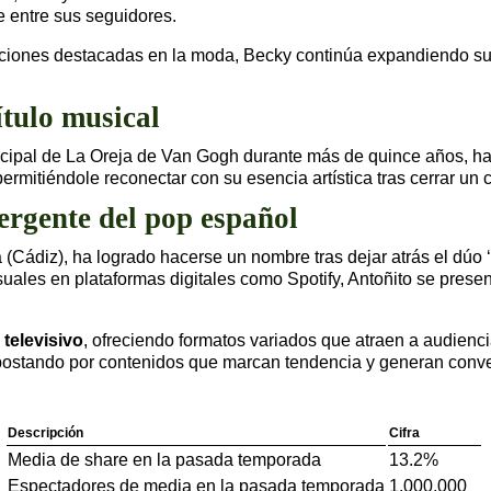
 entre sus seguidores.
aciones destacadas en la moda, Becky continúa expandiendo su 
tulo musical
incipal de La Oreja de Van Gogh durante más de quince años, h
rmitiéndole reconectar con su esencia artística tras cerrar un c
rgente del pop español
ta (Cádiz), ha logrado hacerse un nombre tras dejar atrás el dúo
uales en plataformas digitales como Spotify, Antoñito se pres
 televisivo
, ofreciendo formatos variados que atraen a audien
postando por contenidos que marcan tendencia y generan conve
Descripción
Cifra
Media de share en la pasada temporada
13.2%
Espectadores de media en la pasada temporada
1,000,000