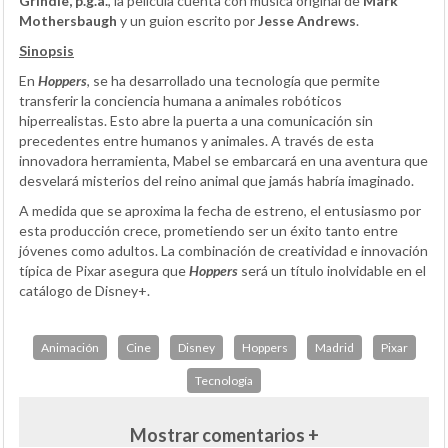
Grindle, p.g.a.
, la película cuenta con música original de
Mark
Mothersbaugh
y un guion escrito por
Jesse Andrews
.
Sinopsis
En
Hoppers
, se ha desarrollado una tecnología que permite
transferir la conciencia humana a animales robóticos
hiperrealistas. Esto abre la puerta a una comunicación sin
precedentes entre humanos y animales. A través de esta
innovadora herramienta, Mabel se embarcará en una aventura que
desvelará misterios del reino animal que jamás habría imaginado.
A medida que se aproxima la fecha de estreno, el entusiasmo por
esta producción crece, prometiendo ser un éxito tanto entre
jóvenes como adultos. La combinación de creatividad e innovación
típica de Pixar asegura que
Hoppers
será un título inolvidable en el
catálogo de Disney+.
Animación
Cine
Disney
Hoppers
Madrid
Pixar
Tecnología
Mostrar comentarios +