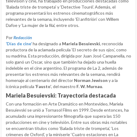
televisión y cine, ha trabajado en producciones destacadas como
'Balada triste de trompeta' y 'Detective Touré'. Además, el
programa presentará los estrenos cinematográficos más
relevantes de la semana, incluyendo 'El anfitrión' con Willem
Dafoe y 'La mujer de la fila', entre otros.
Por
Redacción
‘Días de cine’
ha designado a
Mariela Besuievski
, reconocida
productora de la aclamada película ‘El secreto de sus ojos’, como
su madrina. Esta producción, dirigida por Juan José Campanella, no
solo ganó un Oscar, sino que también ha dejado una huella
indeleble en el cine argentino. El programa de La 2, además de
presentar los estrenos más relevantes de la semana, rendirá
homenaje al centenario del director
Norman Jewison
y a la
icónica película
‘Fausto’
, del maestro
F. W. Murnau
.
Mariela Besuievski: Trayectoria destacada
Con una formación en Arte Dramático en Montevideo, Mariela
Besuievski se unió a Tornasol Films en 1999. Desde entonces, ha
acumulado una impresionante filmografía que supera las 150
producciones en cine y televisión. Entre sus obras más notables
se encuentran títulos como ‘Balada triste de trompeta’, ‘Los
crímenes de Oxford’, y la miniserie ‘Cuatro estaciones en La