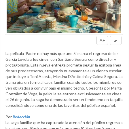
A+
a-
La película 'Padre no hay más que uno 5' marca el regreso de los
García Loyola a los cines, con Santiago Segura como director y
protagonista. Esta nueva entrega promete seguir la exitosa línea
de sus predecesoras, atrayendo nuevamente a un elenco estelar
que incluye a Toni Acosta, Martina D’Antiochia y Calma Segura. La
trama gira en torno al caos familiar cuando todos los miembros se
ven obligados a convivir bajo el mismo techo. Coescrita por Marta
González de Vega, la película se estrena exclusivamente en cines
el 26 de junio. La saga ha demostrado ser un fenómeno en taquilla,
consolidándose como una de las favoritas del público español.
Por
Redacción
La saga familiar que ha capturado la atención del público regresa a
los cines con
‘Padre no hay más que uno 5’
. Santiago Segura,