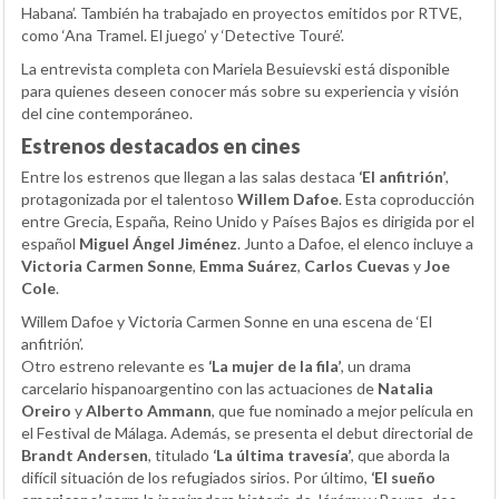
Habana’. También ha trabajado en proyectos emitidos por RTVE,
como ‘Ana Tramel. El juego’ y ‘Detective Touré’.
La entrevista completa con Mariela Besuievski está disponible
para quienes deseen conocer más sobre su experiencia y visión
del cine contemporáneo.
Estrenos destacados en cines
Entre los estrenos que llegan a las salas destaca
‘El anfitrión’
,
protagonizada por el talentoso
Willem Dafoe
. Esta coproducción
entre Grecia, España, Reino Unido y Países Bajos es dirigida por el
español
Miguel Ángel Jiménez
. Junto a Dafoe, el elenco incluye a
Victoria Carmen Sonne
,
Emma Suárez
,
Carlos Cuevas
y
Joe
Cole
.
Willem Dafoe y Victoria Carmen Sonne en una escena de ‘El
anfitrión’.
Otro estreno relevante es
‘La mujer de la fila’
, un drama
carcelario hispanoargentino con las actuaciones de
Natalia
Oreiro
y
Alberto Ammann
, que fue nominado a mejor película en
el Festival de Málaga. Además, se presenta el debut directorial de
Brandt Andersen
, titulado
‘La última travesía’
, que aborda la
difícil situación de los refugiados sirios. Por último,
‘El sueño