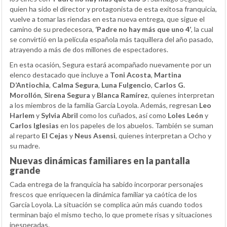
quien ha sido el director y protagonista de esta exitosa franquicia,
vuelve a tomar las riendas en esta nueva entrega, que sigue el
camino de su predecesora,
‘Padre no hay más que uno 4’
, la cual
se convirtió en la película española más taquillera del año pasado,
atrayendo a más de dos millones de espectadores.
En esta ocasión, Segura estará acompañado nuevamente por un
elenco destacado que incluye a
Toni Acosta
,
Martina
D’Antiochia
,
Calma Segura
,
Luna Fulgencio
,
Carlos G.
Morollón
,
Sirena Segura
y
Blanca Ramírez
, quienes interpretan
a los miembros de la familia García Loyola. Además, regresan
Leo
Harlem
y
Sylvia Abril
como los cuñados, así como
Loles León
y
Carlos Iglesias
en los papeles de los abuelos. También se suman
al reparto
El Cejas
y
Neus Asensi
, quienes interpretan a Ocho y
su madre.
Nuevas dinámicas familiares en la pantalla
grande
Cada entrega de la franquicia ha sabido incorporar personajes
frescos que enriquecen la dinámica familiar ya caótica de los
García Loyola. La situación se complica aún más cuando todos
terminan bajo el mismo techo, lo que promete risas y situaciones
inesperadas.