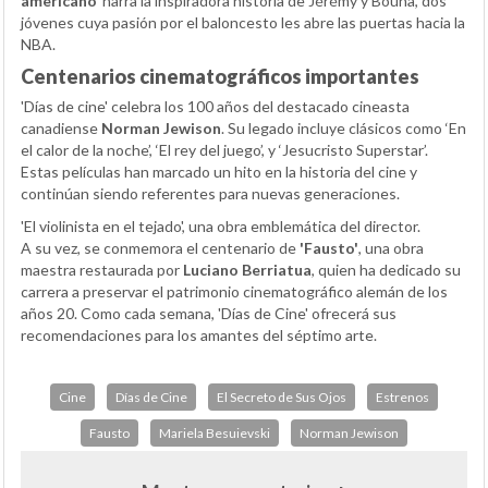
americano’
narra la inspiradora historia de Jérémy y Bouna, dos
jóvenes cuya pasión por el baloncesto les abre las puertas hacia la
NBA.
Centenarios cinematográficos importantes
'Días de cine' celebra los 100 años del destacado cineasta
canadiense
Norman Jewison
. Su legado incluye clásicos como ‘En
el calor de la noche’, ‘El rey del juego’, y ‘Jesucristo Superstar’.
Estas películas han marcado un hito en la historia del cine y
continúan siendo referentes para nuevas generaciones.
'El violinista en el tejado', una obra emblemática del director.
A su vez, se conmemora el centenario de
'Fausto'
, una obra
maestra restaurada por
Luciano Berriatua
, quien ha dedicado su
carrera a preservar el patrimonio cinematográfico alemán de los
años 20. Como cada semana, 'Días de Cine' ofrecerá sus
recomendaciones para los amantes del séptimo arte.
Cine
Días de Cine
El Secreto de Sus Ojos
Estrenos
Fausto
Mariela Besuievski
Norman Jewison