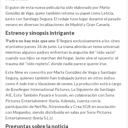
El guion de esta nueva película ha sido elaborado por
Marta
González de Vega
, quien también retoma su papel como Leticia,
junto con Santiago Segura. El rodaje tuvo lugar durante el pasado
verano en diversas localizaciones de Madrid y Gran Canaria.
Estreno y sinopsis intrigante
‘Padre no hay más que uno 5’
llegará exclusivamente a los cines
el próximo jueves 26 de junio. La trama aborda un tema universal:
mientras algunos padres enfrentan la angustia del “nido vacío”
cuando sus hijos se marchan del hogar, Javier vive el opuesto: el
trauma del “nido repleto”, donde nadie parece querer irse.
Este filme es coescrito por Marta González de Vega y Santiago
Segura, quienes también han trabajado juntos en otros éxitos
como
A todo tren
y
Vacaciones de verano
. La producción está a cargo
de Bowfinger International Pictures, La Siguiente de Santiago
AIE, Esto También Pasará e Irusoin, en colaboración con Sony
Pictures Entertainment Iberia. Además, cuenta con la
participación de Netflix, Atresmedia y Crea SGR en asociación
con Mogambo, siendo distribuida en salas por Sony Pictures
Entertainment Iberia S.L.U.
Preguntas sobre la noticia