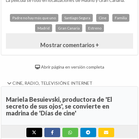
La película se rodó en localizaciones de Madrid y Gran Canaria.
Padre no hay más que uno
Santiago Segura
Cine
Familia
Madrid
Gran Canaria
Estreno
Mostrar comentarios +
Abrir página en versión completa
CINE, RADIO, TELEVISIÓN E INTERNET
Mariela Besuievski, productora de 'El
secreto de sus ojos', se convierte en
madrina de 'Días de cine'