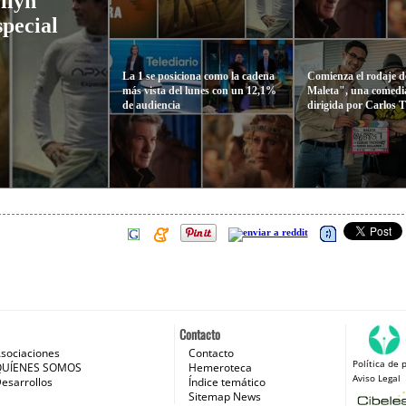
ilyn
pecial
La 1 se posiciona como la cadena
Comienza el rodaje 
más vista del lunes con un 12,1%
Maleta", una comedi
de audiencia
dirigida por Carlos 
Contacto
sociaciones
Contacto
Política de 
 e Internet
QUÍENES SOMOS
Hemeroteca
Aviso Legal
esarrollos
Índice temático
Sitemap News