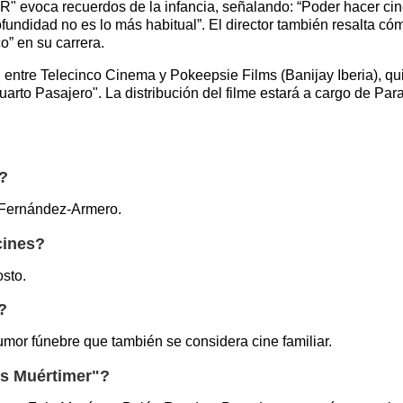
oca recuerdos de la infancia, señalando: “Poder hacer cine 
ofundidad no es lo más habitual”. El director también resalta c
o” en su carrera.
n entre Telecinco Cinema y Pokeepsie Films (Banijay Iberia), qu
arto Pasajero". La distribución del filme estará a cargo de Pa
"?
o Fernández-Armero.
cines?
osto.
?
humor fúnebre que también se considera cine familiar.
os Muértimer"?