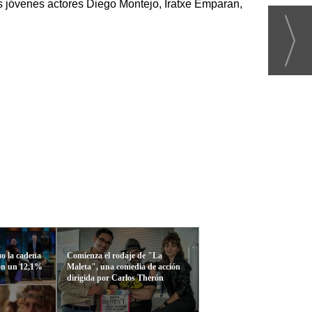
os jóvenes actores Diego Montejo, Iratxe Emparan,
mo la cadena
Comienza el rodaje de "La
con un 12,1%
Maleta", una comedia de acción
dirigida por Carlos Therón