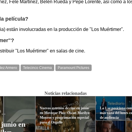
ménez, Fele Martínez, Belén Rueda y Pepe Lorente, así como a l
a película?
a) están involucradas en la producción de "Los Muértimer".
imer"?
tribuir "Los Muértimer" en salas de cine.
dez Armero
Telecinco Cinema
Paramount Pictures
Noticias relacionadas
Nuevos estrenos de cine en junio
La 1 se posiciona co
en Movistar Plus: Oscar, Marilyn
más vista del lunes 
Monroe y programación especial
de audiencia
para el Orgullo
 junio en