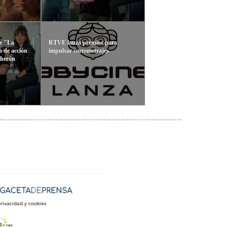
de "La
RTVE lanza premios para
a de acción
impulsar cortometrajes
Therón
privacidad y cookies