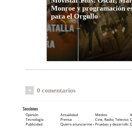
Movistar Plus: Oscar, Mar
Monroe y programación es
para el Orgullo
+
0 comentarios
Secciones
Opinión
Actualidad
Medios
A
Tecnología
Prensa
Cine, Radio, Televisión
Publicidad
Quiero anunciarme en Gaceta de Prensa
Pruebas y desarrollos
D