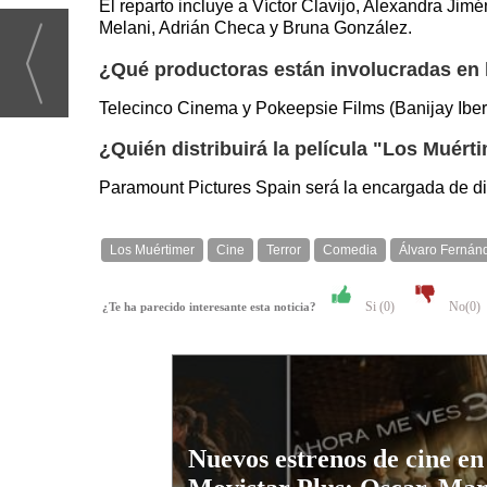
El reparto incluye a Víctor Clavijo, Alexandra Ji
Melani, Adrián Checa y Bruna González.
¿Qué productoras están involucradas en l
Telecinco Cinema y Pokeepsie Films (Banijay Iberi
¿Quién distribuirá la película "Los Muért
Paramount Pictures Spain será la encargada de dis
Los Muértimer
Cine
Terror
Comedia
Álvaro Fernán
Si (
0
)
No(
0
)
¿Te ha parecido interesante esta noticia?
Nuevos estrenos de cine en