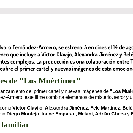
Álvaro Fernández-Armero, se estrenará en cines el 14 de ago
co que incluye a Víctor Clavijo, Alexandra Jiménez y Belén
entes complejos. La producción es una colaboración entre 
scubre el primer cartel y nuevas imágenes de esta emocio
nes de "Los Muértimer"
 lanzamiento del primer cartel y nuevas imágenes de
"Los Muér
ez-Armero, este filme combina elementos de misterio, terror y 
s como
Víctor Clavijo
,
Alexandra Jiménez
,
Fele Martínez
,
Belé
como
Diego Montejo
,
Iratxe Emparan
,
Melani
,
Adrián Checa
y
 familiar