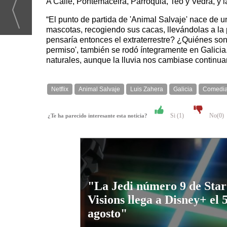
A Calle, Pontemaceira, Parroquia, Teo y Vedra, y
“El punto de partida de 'Animal Salvaje' nace de u
mascotas, recogiendo sus cacas, llevándolas a la 
pensaría entonces el extraterrestre? ¿Quiénes son 
permiso', también se rodó íntegramente en Galicia
naturales, aunque la lluvia nos cambiase continu
Netflix
Animal Salvaje
Luis Zahera
Galicia
Comedi
Si (
1
)
No(
0
)
¿Te ha parecido interesante esta noticia?
"La Jedi número 9 de Sta
Visions llega a Disney+ el 
agosto"