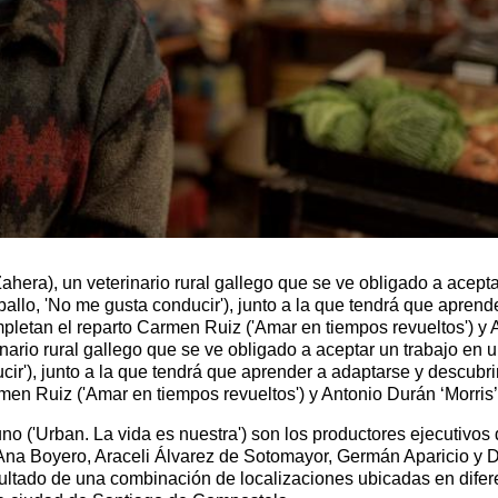
Zahera), un veterinario rural gallego que se ve obligado a acept
allo, 'No me gusta conducir'), junto a la que tendrá que aprende
pletan el reparto Carmen Ruiz ('Amar en tiempos revueltos') y An
rinario rural gallego que se ve obligado a aceptar un trabajo en
r'), junto a la que tendrá que aprender a adaptarse y descubrirá
n Ruiz ('Amar en tiempos revueltos') y Antonio Durán ‘Morris’ (
tuno ('Urban. La vida es nuestra') son los productores ejecutivos d
Ana Boyero, Araceli Álvarez de Sotomayor, Germán Aparicio y Dan
esultado de una combinación de localizaciones ubicadas en dif