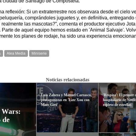
 la ciudad de Santiago de Compostela.
na reflexión: Si un extraterrestre nos observara desde el cielo
peluquería, comprándoles juguetes y, en definitiva, entregando
realmente las mascotas?”, comenta el productor ejecutivo Jota A
. Parte de aquel equipo hemos estado en 'Animal Salvaje'. Volve
amente los planes de rodaje, ha sido una experiencia emocionan
a
Alea Media
Miniserie
Noticias relacionadas
Luis Zahera y Manuel Carrasco,
'Respira': El primer
protagonistas en 'Late Xou con
hospitalario de Netfl
Marc Giró'
repleto de estrellas
r Wars:
5 de