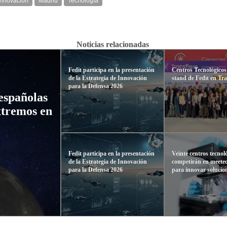
Innovación
Madrid
Tecnología
Noticias relacionadas
Fedit participa en la presentación
Centros Tecnológicos 
de la Estrategia de Innovación
stand de Fedit en Tra
para la Defensa 2026
españolas
xtremos en
Fedit participa en la presentación
Veinte centros tecnol
de la Estrategia de Innovación
competirán en meete
para la Defensa 2026
para innovar solucio