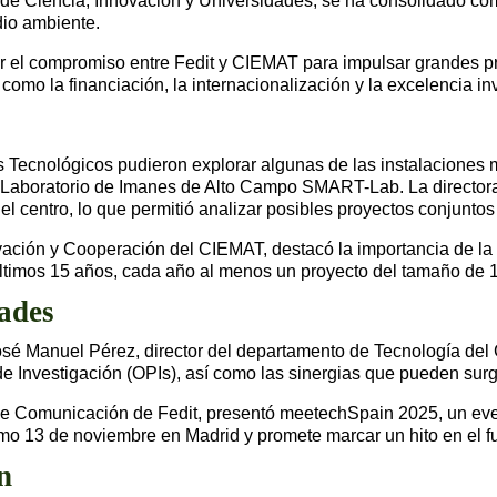
o de Ciencia, Innovación y Universidades, se ha consolidado co
dio ambiente.
cer el compromiso entre Fedit y CIEMAT para impulsar grandes 
como la financiación, la internacionalización y la excelencia in
ros Tecnológicos pudieron explorar algunas de las instalacione
do Laboratorio de Imanes de Alto Campo SMART-Lab. La director
l centro, lo que permitió analizar posibles proyectos conjunto
ación y Cooperación del CIEMAT, destacó la importancia de la 
 últimos 15 años, cada año al menos un proyecto del tamaño de
ades
osé Manuel Pérez, director del departamento de Tecnología del
 Investigación (OPIs), así como las sinergias que pueden surgi
ra de Comunicación de Fedit, presentó meetechSpain 2025, un e
mo 13 de noviembre en Madrid y promete marcar un hito en el fu
n