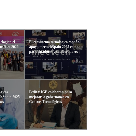
elogian el
El ecosistema tecnológico español
nsfiere 2026
apoya meetechSpain 2025 como
patrocinadores y colaboradores
ógicos
Fedit y IGE colaboran para
chSpain 2025
mejorar la gobernanza en
nes
Centros Tecnológicos