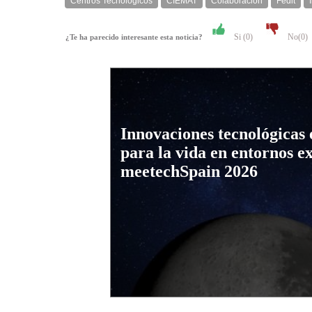
Centros Tecnológicos
CIEMAT
Colaboración
Fedit
Si (
0
)
No(
0
)
¿Te ha parecido interesante esta noticia?
Innovaciones tecnológicas 
para la vida en entornos e
meetechSpain 2026