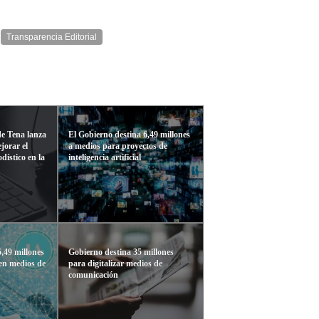
Transparencia Editorial
e Tena lanza
El Gobierno destina 6,49 millones
jorar el
a medios para proyectos de
dístico en la
inteligencia artificial
6,49 millones
Gobierno destina 35 millones
 en medios de
para digitalizar medios de
comunicación