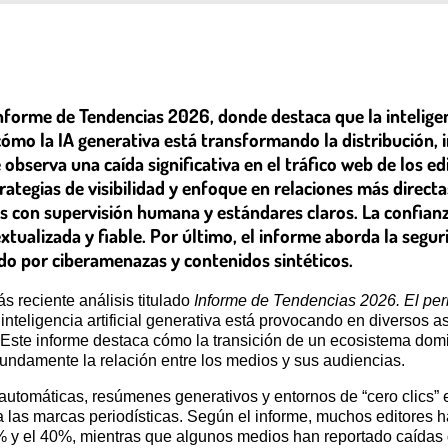
orme de Tendencias 2026, donde destaca que la inteligenci
cómo la IA generativa está transformando la distribución, i
observa una caída significativa en el tráfico web de los ed
rategias de visibilidad y enfoque en relaciones más directa
es con supervisión humana y estándares claros. La confianza
tualizada y fiable. Por último, el informe aborda la segur
do por ciberamenazas y contenidos sintéticos.
 reciente análisis titulado
Informe de Tendencias 2026. El perio
nteligencia artificial generativa está provocando en diversos as
s. Este informe destaca cómo la transición de un ecosistema d
fundamente la relación entre los medios y sus audiencias.
utomáticas, resúmenes generativos y entornos de “cero clics” e
n a las marcas periodísticas. Según el informe, muchos editores 
 y el 40%, mientras que algunos medios han reportado caídas de