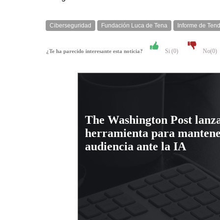
Ciberseguridad
Fundación Luca de Tena
Informe de Ten
Si (
0
)
No(
0
)
¿Te ha parecido interesante esta noticia?
The Washington Post lanz
herramienta para mantene
audiencia ante la IA