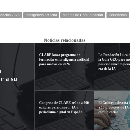
dencias 2026
Inteligencia Artificial
Medios de Comunicación
Periodismo
Noticias relacionadas
CLABE lanza programa de
La Fundación Luca d
formación en inteligencia artificial
la Guía GEO para me
para medios en 2026
posicionamiento perio
era de la IA
a
r a su
Congreso de CLABE reúne a 200
El Gobierno destina 
editores para discutir IA y
a 18 proyectos de IA
periodismo digital en España
comunicación