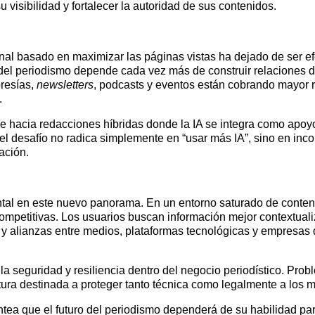
 visibilidad y fortalecer la autoridad de sus contenidos.
al basado en maximizar las páginas vistas ha dejado de ser efec
d del periodismo depende cada vez más de construir relaciones d
resías,
newsletters
, podcasts y eventos están cobrando mayor re
.
ce hacia redacciones híbridas donde la IA se integra como apoyo
 el desafío no radica simplemente en “usar más IA”, sino en inco
ación.
al en este nuevo panorama. En un entorno saturado de contenido 
 competitivas. Los usuarios buscan información mejor contextual
 alianzas entre medios, plataformas tecnológicas y empresas d
la seguridad y resiliencia dentro del negocio periodístico. Pr
ctura destinada a proteger tanto técnica como legalmente a los 
tea que el futuro del periodismo dependerá de su habilidad par