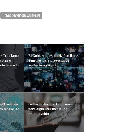
Transparencia Editorial
e Tena lanza
El Gobierno destina 6,49 millones
jorar el
a medios para proyectos de
dístico en la
inteligencia artificial
6,49 millones
Gobierno destina 35 millones
 en medios de
para digitalizar medios de
comunicación