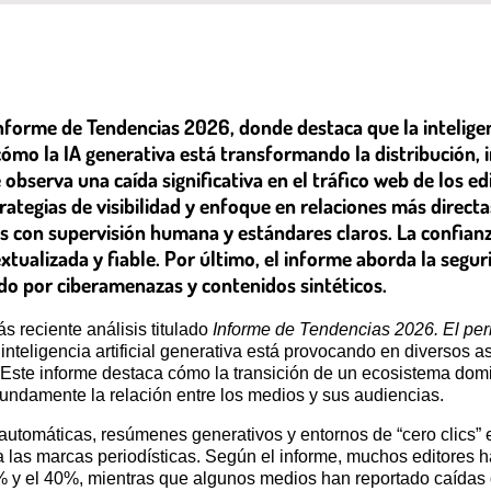
orme de Tendencias 2026, donde destaca que la inteligenci
cómo la IA generativa está transformando la distribución, i
observa una caída significativa en el tráfico web de los ed
rategias de visibilidad y enfoque en relaciones más directa
es con supervisión humana y estándares claros. La confianza
tualizada y fiable. Por último, el informe aborda la segur
do por ciberamenazas y contenidos sintéticos.
 reciente análisis titulado
Informe de Tendencias 2026. El perio
nteligencia artificial generativa está provocando en diversos as
s. Este informe destaca cómo la transición de un ecosistema d
fundamente la relación entre los medios y sus audiencias.
utomáticas, resúmenes generativos y entornos de “cero clics” e
n a las marcas periodísticas. Según el informe, muchos editores 
 y el 40%, mientras que algunos medios han reportado caídas de