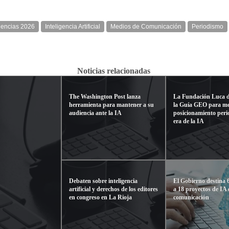
dencias 2026
Inteligencia Artificial
Medios de Comunicación
Periodismo
Noticias relacionadas
The Washington Post lanza
La Fundación Luca d
herramienta para mantener a su
la Guía GEO para me
audiencia ante la IA
posicionamiento perio
era de la IA
Debaten sobre inteligencia
El Gobierno destina 
artificial y derechos de los editores
a 18 proyectos de IA
en congreso en La Rioja
comunicación