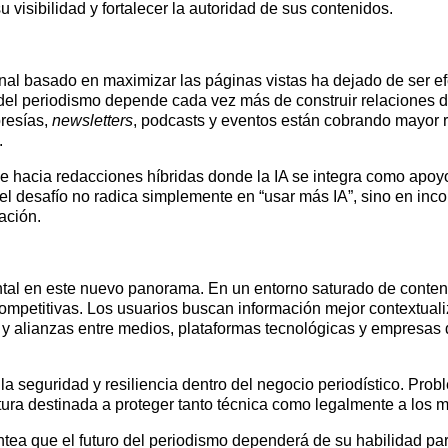
 visibilidad y fortalecer la autoridad de sus contenidos.
al basado en maximizar las páginas vistas ha dejado de ser efec
d del periodismo depende cada vez más de construir relaciones d
resías,
newsletters
, podcasts y eventos están cobrando mayor re
.
ce hacia redacciones híbridas donde la IA se integra como apoyo
 el desafío no radica simplemente en “usar más IA”, sino en inco
ación.
al en este nuevo panorama. En un entorno saturado de contenido 
 competitivas. Los usuarios buscan información mejor contextual
 alianzas entre medios, plataformas tecnológicas y empresas d
la seguridad y resiliencia dentro del negocio periodístico. Pr
ctura destinada a proteger tanto técnica como legalmente a los 
tea que el futuro del periodismo dependerá de su habilidad par