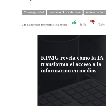
Ciberseguridad
Fundación Luca de Tena
Informe de Ten
Si (
0
)
No(
0
)
¿Te ha parecido interesante esta noticia?
KPMG revela cómo la IA
transforma el acceso a la
información en medios