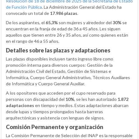
Resolución de 18 de diciembre de 2025 de la Secretaría de Estado
de Función Pública
. La Administración General del Estado ha
convocado un total de
17.986 plazas
.
De los aspirantes, el
65,3%
son mujeres y alrededor del
30%
se
encuentran en la franja de edad de 36 a 45 años. Les siguen
aquellos que tienen entre 26 y 35 años, así como quienes están
en el rango de 46 a 55 años.
Detalles sobre las plazas y adaptaciones
Las plazas disponibles incluyen tanto ingreso libre como
promoción interna para diversos cuerpos: Gestión de la
Administración Civil del Estado, Gestión de Sistemas e
Informática, Cuerpo General Administrativo, Técnicos Auxiliares
de Informática y Cuerpo General Auxiliar.
A los opositores que acceden por el cupo reservado para
personas con discapacidad del
10%
, se les han autorizado
1.872
adaptaciones
en tiempo y medios. Estas adaptaciones abarcan
desde lupas y tiempos prolongados hasta barreras
arquitectónicas y asistencia con lenguas de signos.
Comisión Permanente y organización
La Comisión Permanente de Selección del INAP es la responsable