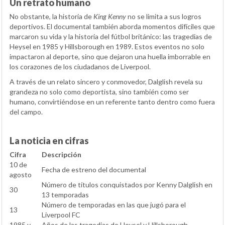
Un retrato humano
No obstante, la historia de
King Kenny
no se limita a sus logros
deportivos. El documental también aborda momentos difíciles que
marcaron su vida y la historia del fútbol británico: las tragedias de
Heysel en 1985 y Hillsborough en 1989. Estos eventos no solo
impactaron al deporte, sino que dejaron una huella imborrable en
los corazones de los ciudadanos de Liverpool.
A través de un relato sincero y conmovedor, Dalglish revela su
grandeza no solo como deportista, sino también como ser
humano, convirtiéndose en un referente tanto dentro como fuera
del campo.
La noticia en cifras
Cifra
Descripción
10 de
Fecha de estreno del documental
agosto
Número de títulos conquistados por Kenny Dalglish en
30
13 temporadas
Número de temporadas en las que jugó para el
13
Liverpool FC
1985 y
Años de las tragedias de Heysel y Hillsborough,