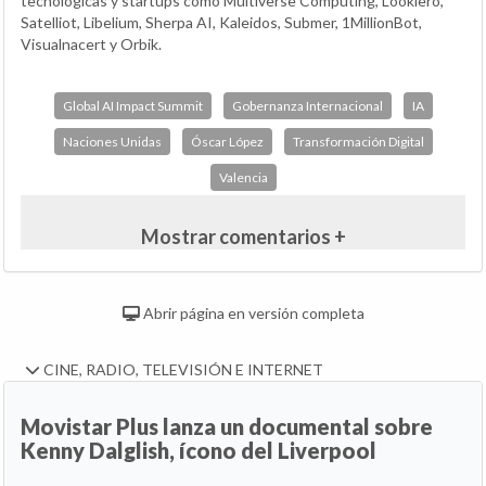
tecnológicas y startups como Multiverse Computing, Lookiero,
Satelliot, Libelium, Sherpa AI, Kaleidos, Submer, 1MillionBot,
Visualnacert y Orbik.
Global AI Impact Summit
Gobernanza Internacional
IA
Naciones Unidas
Óscar López
Transformación Digital
Valencia
Mostrar comentarios +
Abrir página en versión completa
CINE, RADIO, TELEVISIÓN E INTERNET
Movistar Plus lanza un documental sobre
Kenny Dalglish, ícono del Liverpool