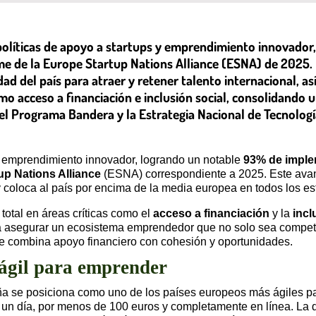
 políticas de apoyo a startups y emprendimiento innovado
me de la Europe Startup Nations Alliance (ESNA) de 2025.
ad del país para atraer y retener talento internacional, as
mo acceso a financiación e inclusión social, consolidand
 el Programa Bandera y la Estrategia Nacional de Tecnolog
l emprendimiento innovador, logrando un notable
93% de imple
up Nations Alliance
(ESNA) correspondiente a 2025. Este ava
y coloca al país por encima de la media europea en todos los e
total en áreas críticas como el
acceso a financiación
y la
incl
ra asegurar un ecosistema emprendedor que no solo sea competi
e combina apoyo financiero con cohesión y oportunidades.
ágil para emprender
aña se posiciona como uno de los países europeos más ágiles pa
 día, por menos de 100 euros y completamente en línea. La dig