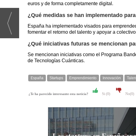
euros y de forma completamente digital.
¿Qué medidas se han implementado para a
España ha implementado visados para emprendedor
fomentar el retorno del talento y apoyar a colectivos
¿Qué iniciativas futuras se mencionan pa
Se mencionan iniciativas como el Programa Bandera
de Tecnologías Cuánticas.
España
Startups
Emprendimiento
Innovación
Talen
Si (
0
)
No(
0
)
¿Te ha parecido interesante esta noticia?