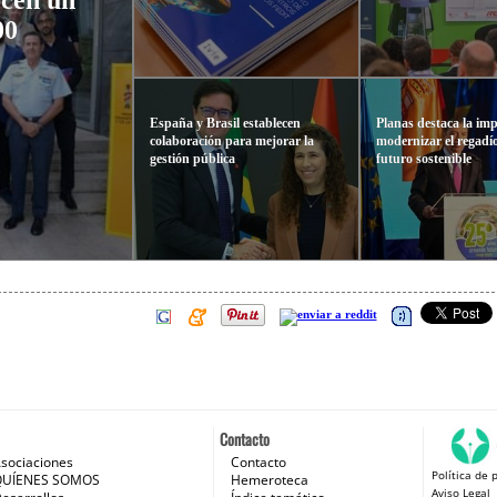
ecen un
00
España y Brasil establecen
Planas destaca la im
colaboración para mejorar la
modernizar el regadí
gestión pública
futuro sostenible
Contacto
sociaciones
Contacto
Política de 
 e Internet
QUÍENES SOMOS
Hemeroteca
Aviso Legal