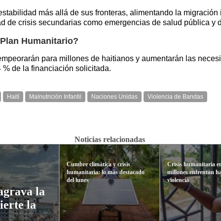
stabilidad más allá de sus fronteras, alimentando la migración 
d de crisis secundarias como emergencias de salud pública y del
 Plan Humanitario?
 empeorarán para millones de haitianos y aumentarán las necesid
% de la financiación solicitada.
Haití
Malnutrición Infantil
Naciones Unidas
Violencia de Bandas
Noticias relacionadas
Cumbre climática y crisis
Crisis humanitaria en
humanitaria: lo más destacado
millones enfrentan 
del lunes
violencia
agrava la
ierte la