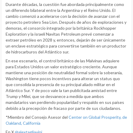
Durante décadas, la cuestión fue abordada principalmente como
un diferendo bilateral entre la Argentina y el Reino Unido. El
cambio comenzó a acelerarse con la decisión de avanzar con el
proyecto petrolero Sea Lion. Después de años de exploraciones y
demoras, el consorcio integrado por la británica Rockhopper
Exploration y la israelí Navitas Petroleum prevé comenzar a
extraer petróleo en 2028 y, entonces, dejarán de ser únicamente
un enclave estratégico para convertirse también en un productor
de hidrocarburos del Atlántico sur.
En ese escenario, el control británico de las Malvinas adquiere
para Estados Unidos un valor estratégico creciente. Aunque
mantiene una posición de neutralidad formal sobre la soberanía,
Washington tiene pocos incentivos para alterar un status quo
que consolida la presencia de su principal aliado militar en el
Atlántico Sur. Y de poco vale la tan publicitada amistad entre
Trump y Milei, que se desvanece a medida que ambos
mandatarios van perdiendo popularidad y respaldo en sus países
debido a la precepción de fracaso por parte de sus ciudadanos.
*Miembro del Consejo Asesor del
Center on Global Prosperity, de
Oakland, California
En X
@alextagliavini