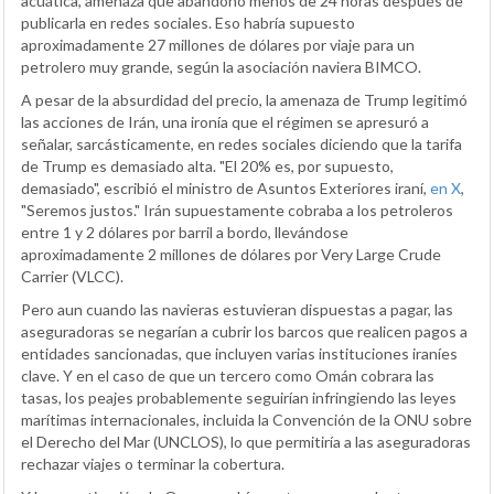
acuática, amenaza que abandonó menos de 24 horas después de
publicarla en redes sociales. Eso habría supuesto
aproximadamente 27 millones de dólares por viaje para un
petrolero muy grande, según la asociación naviera BIMCO.
A pesar de la absurdidad del precio, la amenaza de Trump legitimó
las acciones de Irán, una ironía que el régimen se apresuró a
señalar, sarcásticamente, en redes sociales diciendo que la tarifa
de Trump es demasiado alta. "El 20% es, por supuesto,
demasiado", escribió el ministro de Asuntos Exteriores iraní,
en X
,
"Seremos justos." Irán supuestamente cobraba a los petroleros
entre 1 y 2 dólares por barril a bordo, llevándose
aproximadamente 2 millones de dólares por Very Large Crude
Carrier (VLCC).
Pero aun cuando las navieras estuvieran dispuestas a pagar, las
aseguradoras se negarían a cubrir los barcos que realicen pagos a
entidades sancionadas, que incluyen varias instituciones iraníes
clave. Y en el caso de que un tercero como Omán cobrara las
tasas, los peajes probablemente seguirían infringiendo las leyes
marítimas internacionales, incluida la Convención de la ONU sobre
el Derecho del Mar (UNCLOS), lo que permitiría a las aseguradoras
rechazar viajes o terminar la cobertura.