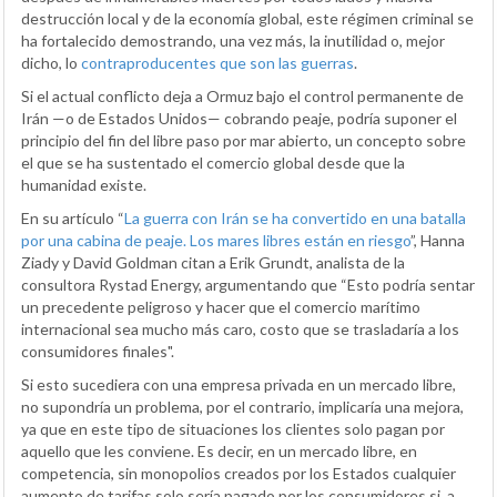
destrucción local y de la economía global, este régimen criminal se
ha fortalecido demostrando, una vez más, la inutilidad o, mejor
dicho, lo
contraproducentes que son las guerras
.
Si el actual conflicto deja a Ormuz bajo el control permanente de
Irán —o de Estados Unidos— cobrando peaje, podría suponer el
principio del fin del libre paso por mar abierto, un concepto sobre
el que se ha sustentado el comercio global desde que la
humanidad existe.
En su artículo “
La guerra con Irán se ha convertido en una batalla
por una cabina de peaje. Los mares libres están en riesgo
”, Hanna
Ziady y David Goldman citan a Erik Grundt, analista de la
consultora Rystad Energy, argumentando que “Esto podría sentar
un precedente peligroso y hacer que el comercio marítimo
internacional sea mucho más caro, costo que se trasladaría a los
consumidores finales".
Si esto sucediera con una empresa privada en un mercado libre,
no supondría un problema, por el contrario, implicaría una mejora,
ya que en este tipo de situaciones los clientes solo pagan por
aquello que les conviene. Es decir, en un mercado libre, en
competencia, sin monopolios creados por los Estados cualquier
aumento de tarifas solo sería pagado por los consumidores si, a