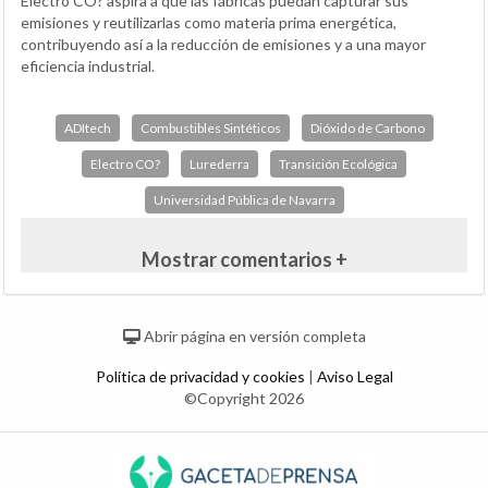
Electro CO? aspira a que las fábricas puedan capturar sus
emisiones y reutilizarlas como materia prima energética,
contribuyendo así a la reducción de emisiones y a una mayor
eficiencia industrial.
ADItech
Combustibles Sintéticos
Dióxido de Carbono
Electro CO?
Lurederra
Transición Ecológica
Universidad Pública de Navarra
Mostrar comentarios +
Abrir página en versión completa
Política de privacidad y cookies
|
Aviso Legal
©Copyright 2026