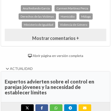
Ana Redondo García
Carmen Martínez Perza
Derechos de las Víctimas
Homicidio
Málaga
Ministerio de Igualdad
Violencia de Género
Mostrar comentarios +
Abrir página en versión completa
ACTUALIDAD
Expertos advierten sobre el control en
parejas jóvenes y la necesidad de
establecer límites