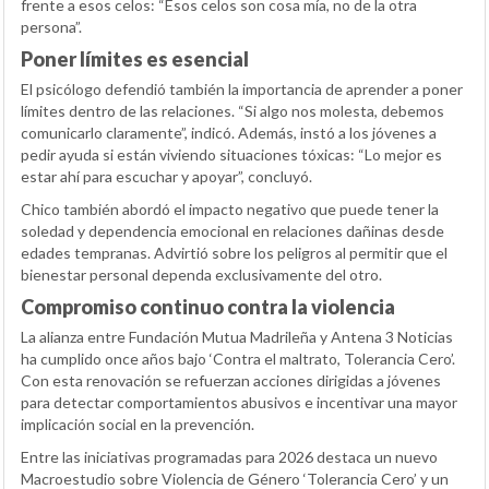
frente a esos celos: “Esos celos son cosa mía, no de la otra
persona”.
Poner límites es esencial
El psicólogo defendió también la importancia de aprender a poner
límites dentro de las relaciones. “Si algo nos molesta, debemos
comunicarlo claramente”, indicó. Además, instó a los jóvenes a
pedir ayuda si están viviendo situaciones tóxicas: “Lo mejor es
estar ahí para escuchar y apoyar”, concluyó.
Chico también abordó el impacto negativo que puede tener la
soledad y dependencia emocional en relaciones dañinas desde
edades tempranas. Advirtió sobre los peligros al permitir que el
bienestar personal dependa exclusivamente del otro.
Compromiso continuo contra la violencia
La alianza entre Fundación Mutua Madrileña y Antena 3 Noticias
ha cumplido once años bajo ‘Contra el maltrato, Tolerancia Cero’.
Con esta renovación se refuerzan acciones dirigidas a jóvenes
para detectar comportamientos abusivos e incentivar una mayor
implicación social en la prevención.
Entre las iniciativas programadas para 2026 destaca un nuevo
Macroestudio sobre Violencia de Género ‘Tolerancia Cero’ y un