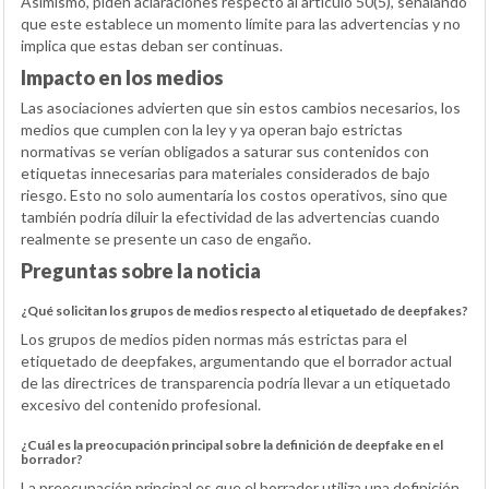
Asimismo, piden aclaraciones respecto al artículo 50(5), señalando
que este establece un momento límite para las advertencias y no
implica que estas deban ser continuas.
Impacto en los medios
Las asociaciones advierten que sin estos cambios necesarios, los
medios que cumplen con la ley y ya operan bajo estrictas
normativas se verían obligados a saturar sus contenidos con
etiquetas innecesarias para materiales considerados de bajo
riesgo. Esto no solo aumentaría los costos operativos, sino que
también podría diluir la efectividad de las advertencias cuando
realmente se presente un caso de engaño.
Preguntas sobre la noticia
¿Qué solicitan los grupos de medios respecto al etiquetado de deepfakes?
Los grupos de medios piden normas más estrictas para el
etiquetado de deepfakes, argumentando que el borrador actual
de las directrices de transparencia podría llevar a un etiquetado
excesivo del contenido profesional.
¿Cuál es la preocupación principal sobre la definición de deepfake en el
borrador?
La preocupación principal es que el borrador utiliza una definición