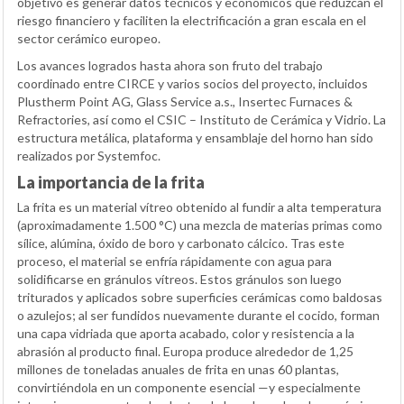
objetivo es generar datos técnicos y económicos que reduzcan el
riesgo financiero y faciliten la electrificación a gran escala en el
sector cerámico europeo.
Los avances logrados hasta ahora son fruto del trabajo
coordinado entre CIRCE y varios socios del proyecto, incluidos
Plustherm Point AG, Glass Service a.s., Insertec Furnaces &
Refractories, así como el CSIC – Instituto de Cerámica y Vidrio. La
estructura metálica, plataforma y ensamblaje del horno han sido
realizados por Systemfoc.
La importancia de la frita
La frita es un material vítreo obtenido al fundir a alta temperatura
(aproximadamente 1.500 °C) una mezcla de materias primas como
sílice, alúmina, óxido de boro y carbonato cálcico. Tras este
proceso, el material se enfría rápidamente con agua para
solidificarse en gránulos vítreos. Estos gránulos son luego
triturados y aplicados sobre superficies cerámicas como baldosas
o azulejos; al ser fundidos nuevamente durante el cocido, forman
una capa vidriada que aporta acabado, color y resistencia a la
abrasión al producto final. Europa produce alrededor de 1,25
millones de toneladas anuales de frita en unas 60 plantas,
convirtiéndola en un componente esencial —y especialmente