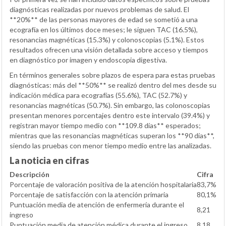
diagnósticas realizadas por nuevos problemas de salud. El
**20%** de las personas mayores de edad se sometió a una
ecografía en los últimos doce meses; le siguen TAC (16.5%),
resonancias magnéticas (15.3%) y colonoscopias (5.1%). Estos
resultados ofrecen una visión detallada sobre acceso y tiempos
en diagnóstico por imagen y endoscopia digestiva.
En términos generales sobre plazos de espera para estas pruebas
diagnósticas: más del **50%** se realizó dentro del mes desde su
indicación médica para ecografías (55.6%), TAC (52.7%) y
resonancias magnéticas (50.7%). Sin embargo, las colonoscopias
presentan menores porcentajes dentro este intervalo (39.4%) y
registran mayor tiempo medio con **109.8 días** esperados;
mientras que las resonancias magnéticas superan los **90 días**,
siendo las pruebas con menor tiempo medio entre las analizadas.
La noticia en cifras
Descripción
Cifra
Porcentaje de valoración positiva de la atención hospitalaria
83,7%
Porcentaje de satisfacción con la atención primaria
80,1%
Puntuación media de atención de enfermería durante el
8,21
ingreso
Puntuación media de atención médica durante el ingreso
8,18