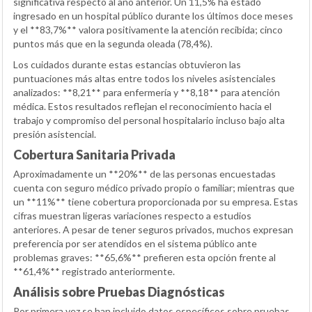
significativa respecto al año anterior. Un 11,5% ha estado
ingresado en un hospital público durante los últimos doce meses
y el **83,7%** valora positivamente la atención recibida; cinco
puntos más que en la segunda oleada (78,4%).
Los cuidados durante estas estancias obtuvieron las
puntuaciones más altas entre todos los niveles asistenciales
analizados: **8,21** para enfermería y **8,18** para atención
médica. Estos resultados reflejan el reconocimiento hacia el
trabajo y compromiso del personal hospitalario incluso bajo alta
presión asistencial.
Cobertura Sanitaria Privada
Aproximadamente un **20%** de las personas encuestadas
cuenta con seguro médico privado propio o familiar; mientras que
un **11%** tiene cobertura proporcionada por su empresa. Estas
cifras muestran ligeras variaciones respecto a estudios
anteriores. A pesar de tener seguros privados, muchos expresan
preferencia por ser atendidos en el sistema público ante
problemas graves: **65,6%** prefieren esta opción frente al
**61,4%** registrado anteriormente.
Análisis sobre Pruebas Diagnósticas
Por primera vez se han incluido datos específicos sobre pruebas