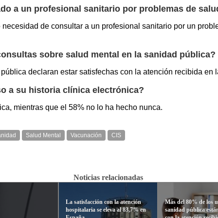
do a un profesional sanitario por problemas de salu
o necesidad de consultar a un profesional sanitario por un prob
consultas sobre salud mental en la sanidad pública?
ública declaran estar satisfechas con la atención recibida en 
a su historia clínica electrónica?
nica, mientras que el 58% no lo ha hecho nunca.
anidad
Salud Mental
Vacunación
CIS
Noticias relacionadas
La satisfacción con la atención
Más del 80% de los u
hospitalaria se eleva al 83,7% en
sanidad pública están
España
con la atención recib