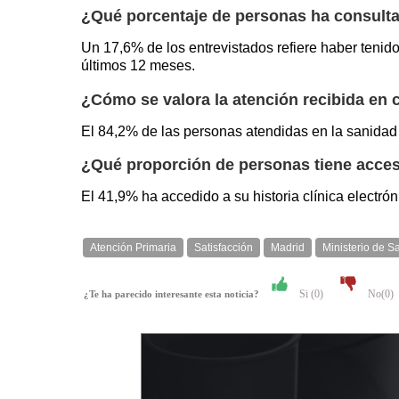
¿Qué porcentaje de personas ha consulta
Un 17,6% de los entrevistados refiere haber tenid
últimos 12 meses.
¿Cómo se valora la atención recibida en 
El 84,2% de las personas atendidas en la sanidad p
¿Qué proporción de personas tiene acceso 
El 41,9% ha accedido a su historia clínica electró
Atención Primaria
Satisfacción
Madrid
Ministerio de S
Si (
0
)
No(
0
)
¿Te ha parecido interesante esta noticia?