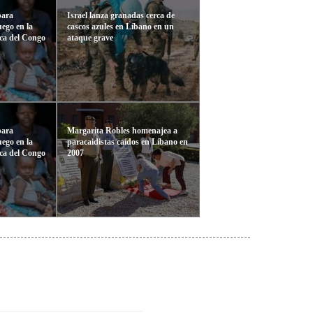
para
Israel lanza granadas cerca de
fuego en la
cascos azules en Líbano en un
ca del Congo
ataque grave
para
Margarita Robles homenajea a
fuego en la
paracaidistas caídos en Líbano en
ca del Congo
2007