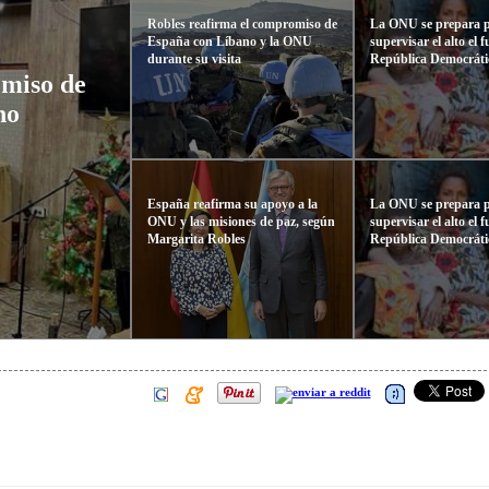
Robles reafirma el compromiso de
La ONU se prepara 
España con Líbano y la ONU
supervisar el alto el 
durante su visita
República Democráti
omiso de
no
España reafirma su apoyo a la
La ONU se prepara 
ONU y las misiones de paz, según
supervisar el alto el 
Margarita Robles
República Democráti