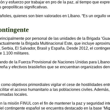
ón y esfuerzo por trabajar en pro de la paz, al tiempo que expre
geopolíticas significativas.
pañoles, quienes son bien valorados en Líbano. “Es un orgullo v
ontingente
incipalmente por personal de las unidades de la Brigada ‘Guada
ctualmente la Brigada Multinacional Este, que incluye aproxim
a, Serbia, El Salvador, Brasil y España. Desde 2012, el contin
 1.100 militares.
ando de la Fuerza Provisional de Naciones Unidas para Líbano.
eña y efectivos brasileños que se encuentran organizados dent
omo objetivos primordiales vigilar el cese de hostilidades entr
ilitar el acceso humanitario a las poblaciones civiles. Además, 
armadas locales.
la misión FINUL con el fin de mantener la paz y seguridad int
 del contingente español se encuentra destacado en la base ‘Mi