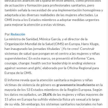
destaca los avances de España en este ámbito, como protocolos
de actuación y formación para profesionales sanitarios, pero
también señala la necesidad de una implementación homogénea y
adaptada a las diversas realidades de las mujeres afectadas. La
OMS insta a los Estados miembros a adoptar medidas urgentes
para mejorar la atención a estas víctimas.
Por
Redacción
La ministra de Sanidad, Mónica García, y el director de la
Organización Mundial de la Salud (OMS) en Europa, Hans Kluge,
han inaugurado las jornadas tituladas ‘¡Yo te creo! Construir
sistemas de salud que pongan en el centro a las mujeres y niñas
supervivientes’. En este marco, se presentó el informe ‘Care,
courage, change: health sector leadership in ending violence
against women and girls’, elaborado por la Oficina Regional para
Europa de la OMS.
El informe revela que la atención sanitaria a mujeres y niñas
víctimas de violencia de género es
gravemente insuficiente
en la
mayoría de los 53 Estados miembros de la Región Europea. Según
los datos recopilados, un
28,6%
de las mujeres y niñas mayores de
15 años en Europa ha sufrido violencia física y/o sexual a lo largo
de su vida. Sin embargo, los sistemas sanitarios nacionales no han