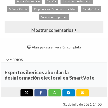
Atención sanitaria
España
Jornadas '¡Yo te creo!'
Mónica García
Organización Mundial de la Salud
Salud pública
Violencia de género
Mostrar comentarios +
Abrir página en versión completa
MEDIOS
Expertos ibéricos abordan la
desinformación electoral en SmartVote
31 de julio de 2026, 14:00h