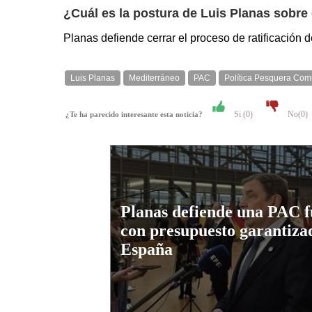
¿Cuál es la postura de Luis Planas sobre
Planas defiende cerrar el proceso de ratificación
Luis Planas
Mediterráneo
PAC
Política Pesquera Co
Si (
0
)
No(
0
)
¿Te ha parecido interesante esta noticia?
Planas defiende una PAC f
con presupuesto garantiza
España