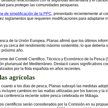
 desafíos relacionados con la
seguridad alimentaria
y el
cambio
lidad para proteger las comunidades pesqueras.
me de simplificación de la PPC
, presentado recientemente al c
diez reglamentos que requieren modificaciones para adaptarse me
Pesca de la Unión Europea, Planas afirmó que los últimos inform
n ya cerca del rendimiento máximo sostenible, lo que debería 
l próximo año.
forme del Comité Científico, Técnico y Económico de la Pesca 
ión plurianual del Mediterráneo. Destacó casos significativos c
lizados por la flota española en años recientes.
das agrícolas
n cuanto a los días de pesca, Planas subrayó las medidas adopta
as incluyen cambios en las mallas utilizadas por los barcos y l
una conferencia reciente sobre pesca celebrada en Málaga.
s científicos serán considerados por la Comisión en su propue