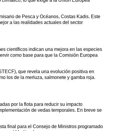
 climático
, lo que exige a la Unión Europea
omisario de Pesca y Océanos, Costas Kadis. Este
jor a las realidades actuales del sector
es científicos indican una mejora en las especies
servir como base para que la Comisión Europea
(STECF), que revela una evolución positiva en
omo los de la merluza, salmonete y gamba roja.
das por la flota para reducir su impacto
a implementación de vedas temporales. En breve se
sta final para el Consejo de Ministros programado