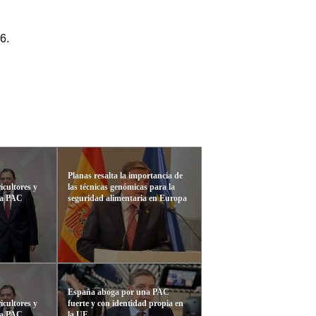
6.
Planas resalta la importancia de
icultores y
las técnicas genómicas para la
va PAC
seguridad alimentaria en Europa
España aboga por una PAC
icultores y
fuerte y con identidad propia en
va PAC
la UE