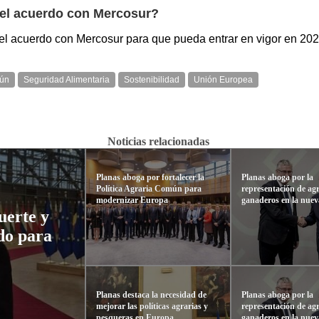
 el acuerdo con Mercosur?
 del acuerdo con Mercosur para que pueda entrar en vigor en 202
mún
Seguridad Alimentaria
Sostenibilidad
Unión Europea
Noticias relacionadas
Planas aboga por fortalecer la
Planas aboga por la
Política Agraria Común para
representación de agr
modernizar Europa
ganaderos en la nue
uerte y
do para
Planas destaca la necesidad de
Planas aboga por la
mejorar las políticas agrarias y
representación de agr
pesqueras en Europa
ganaderos en la nue