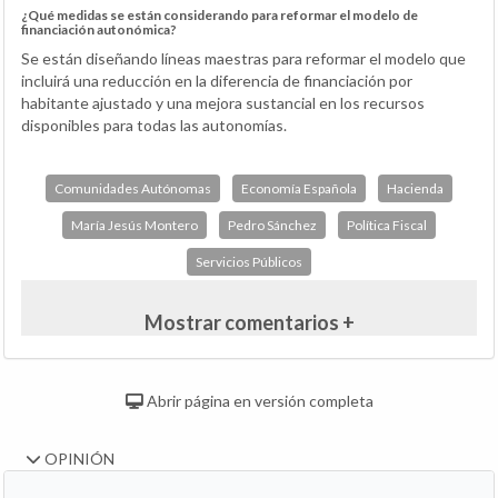
¿Qué medidas se están considerando para reformar el modelo de
financiación autonómica?
Se están diseñando líneas maestras para reformar el modelo que
incluirá una reducción en la diferencia de financiación por
habitante ajustado y una mejora sustancial en los recursos
disponibles para todas las autonomías.
Comunidades Autónomas
Economía Española
Hacienda
María Jesús Montero
Pedro Sánchez
Política Fiscal
Servicios Públicos
Mostrar comentarios +
Abrir página en versión completa
OPINIÓN