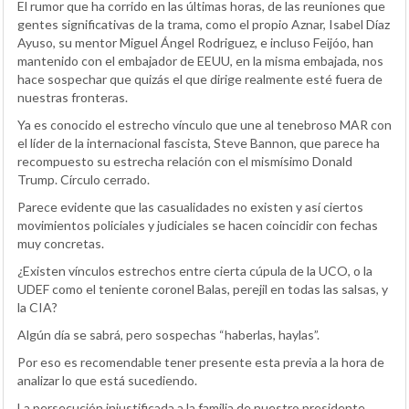
El rumor que ha corrido en las últimas horas, de las reuniones que
gentes significativas de la trama, como el propio Aznar, Isabel Díaz
Ayuso, su mentor Miguel Ángel Rodriguez, e incluso Feijóo, han
mantenido con el embajador de EEUU, en la misma embajada, nos
hace sospechar que quizás el que dirige realmente esté fuera de
nuestras fronteras.
Ya es conocido el estrecho vínculo que une al tenebroso MAR con
el líder de la internacional fascista, Steve Bannon, que parece ha
recompuesto su estrecha relación con el mismísimo Donald
Trump. Círculo cerrado.
Parece evidente que las casualidades no existen y así ciertos
movimientos policiales y judiciales se hacen coincidir con fechas
muy concretas.
¿Existen vínculos estrechos entre cierta cúpula de la UCO, o la
UDEF como el teniente coronel Balas, perejil en todas las salsas, y
la CIA?
Algún día se sabrá, pero sospechas “haberlas, haylas”.
Por eso es recomendable tener presente esta previa a la hora de
analizar lo que está sucediendo.
La persecución injustificada a la familia de nuestro presidente