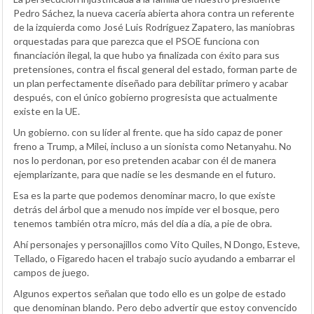
Pedro Sáchez, la nueva cacería abierta ahora contra un referente
de la izquierda como José Luis Rodríguez Zapatero, las maniobras
orquestadas para que parezca que el PSOE funciona con
financiación ilegal, la que hubo ya finalizada con éxito para sus
pretensiones, contra el fiscal general del estado, forman parte de
un plan perfectamente diseñado para debilitar primero y acabar
después, con el único gobierno progresista que actualmente
existe en la UE.
Un gobierno. con su líder al frente. que ha sido capaz de poner
freno a Trump, a Milei, incluso a un sionista como Netanyahu. No
nos lo perdonan, por eso pretenden acabar con él de manera
ejemplarizante, para que nadie se les desmande en el futuro.
Esa es la parte que podemos denominar macro, lo que existe
detrás del árbol que a menudo nos impide ver el bosque, pero
tenemos también otra micro, más del día a día, a pie de obra.
Ahí personajes y personajillos como Vito Quiles, N Dongo, Esteve,
Tellado, o Figaredo hacen el trabajo sucio ayudando a embarrar el
campos de juego.
Algunos expertos señalan que todo ello es un golpe de estado
que denominan blando. Pero debo advertir que estoy convencido