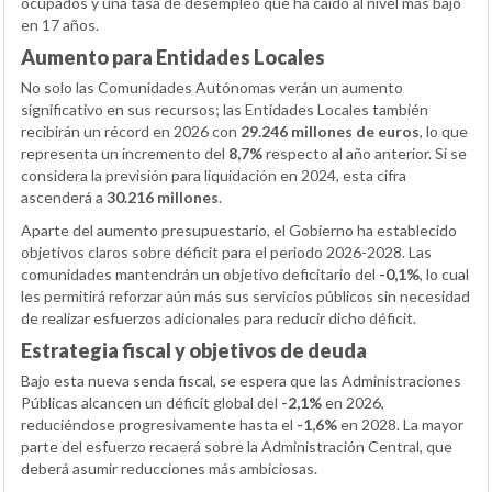
ocupados y una tasa de desempleo que ha caído al nivel más bajo
en 17 años.
Aumento para Entidades Locales
No solo las Comunidades Autónomas verán un aumento
significativo en sus recursos; las Entidades Locales también
recibirán un récord en 2026 con
29.246 millones de euros
, lo que
representa un incremento del
8,7%
respecto al año anterior. Si se
considera la previsión para liquidación en 2024, esta cifra
ascenderá a
30.216 millones
.
Aparte del aumento presupuestario, el Gobierno ha establecido
objetivos claros sobre déficit para el periodo 2026-2028. Las
comunidades mantendrán un objetivo deficitario del
-0,1%
, lo cual
les permitirá reforzar aún más sus servicios públicos sin necesidad
de realizar esfuerzos adicionales para reducir dicho déficit.
Estrategia fiscal y objetivos de deuda
Bajo esta nueva senda fiscal, se espera que las Administraciones
Públicas alcancen un déficit global del
-2,1%
en 2026,
reduciéndose progresivamente hasta el
-1,6%
en 2028. La mayor
parte del esfuerzo recaerá sobre la Administración Central, que
deberá asumir reducciones más ambiciosas.