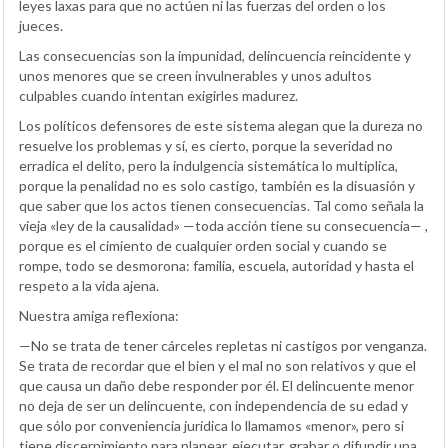
leyes laxas para que no actúen ni las fuerzas del orden o los
jueces.
Las consecuencias son la impunidad, delincuencia reincidente y
unos menores que se creen invulnerables y unos adultos
culpables cuando intentan exigirles madurez.
Los políticos defensores de este sistema alegan que la dureza no
resuelve los problemas y sí, es cierto, porque la severidad no
erradica el delito, pero la indulgencia sistemática lo multiplica,
porque la penalidad no es solo castigo, también es la disuasión y
que saber que los actos tienen consecuencias. Tal como señala la
vieja «ley de la causalidad» —toda acción tiene su consecuencia— ,
porque es el cimiento de cualquier orden social y cuando se
rompe, todo se desmorona: familia, escuela, autoridad y hasta el
respeto a la vida ajena.
Nuestra amiga reflexiona:
—No se trata de tener cárceles repletas ni castigos por venganza.
Se trata de recordar que el bien y el mal no son relativos y que el
que causa un daño debe responder por él. El delincuente menor
no deja de ser un delincuente, con independencia de su edad y
que sólo por conveniencia jurídica lo llamamos «menor», pero si
tiene discernimiento para planear, ejecutar, grabar o difundir una