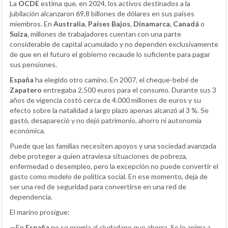
La
OCDE
estima que, en 2024, los activos destinados a la
jubilación alcanzaron 69,8 billones de dólares en sus países
miembros. En
Australia
,
Países Bajos
,
Dinamarca
,
Canadá
o
Suiza
, millones de trabajadores cuentan con una parte
considerable de capital acumulado y no dependen exclusivamente
de que en el futuro el gobierno recaude lo suficiente para pagar
sus pensiones.
España
ha elegido otro camino. En 2007, el cheque-bebé de
Zapatero
entregaba 2.500 euros para el consumo. Durante sus 3
años de vigencia costó cerca de 4.000 millones de euros y su
efecto sobre la natalidad a largo plazo apenas alcanzó al 3 %. Se
gastó, desapareció y no dejó patrimonio, ahorro ni autonomía
económica.
Puede que las familias necesiten apoyos y una sociedad avanzada
debe proteger a quien atraviesa situaciones de pobreza,
enfermedad o desempleo, pero la excepción no puede convertir el
gasto como modelo de política social. En ese momento, deja de
ser una red de seguridad para convertirse en una red de
dependencia.
El marino prosigue:
—En
España
no se premia al ciudadano que ahorra. Se le anima a