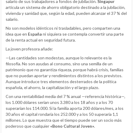
salario de sus trabajadores a fondos de jubilación.
Singapur
articula un sistema de ahorro obligatorio destinado a la jubilación,
vivienda y sanidad que, según la edad, pueden alcanzar el 37 % del
salario.
No son modelos idénticos ni trasladables, pero comparten una
idea que en
España
ni siquiera se contempla convertir una parte
de la renta actual en seguridad futura.
La joven profesora añade:
—Las cantidades son modestas, aunque lo relevante es la
filosofía. No son ayudas al consumo, sino una semilla de un
patrimonio que no garantiza riqueza, porque habrá crisis, familias
que no puedan aportar y rendimientos distintos a los previstos.
Aunque introduce tres elementos desterrados de la política
española, el ahorro, la capitalización y el largo plazo.
Con una rentabilidad media del 7 % anual —referencia histórica—,
los 1.000 dólares serían unos 3.380 a los 18 años y a los 70
superarían los 114.000. Si la familia aporta 200 dólares/mes, a los
30 años el capital rondaría los 252.000 y a los 50 superaría 1,1
millones. Lo que muestra que el tiempo puede ser un socio más
poderoso que cualquier
«Bono Cultural Joven»
.