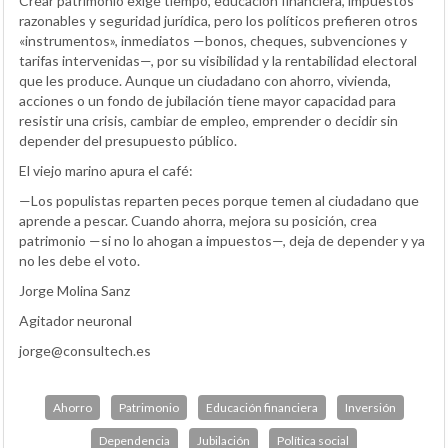
Crear patrimonio exige tiempo, educación financiera, impuestos
razonables y seguridad jurídica, pero los políticos prefieren otros
«instrumentos», inmediatos —bonos, cheques, subvenciones y
tarifas intervenidas—, por su visibilidad y la rentabilidad electoral
que les produce. Aunque un ciudadano con ahorro, vivienda,
acciones o un fondo de jubilación tiene mayor capacidad para
resistir una crisis, cambiar de empleo, emprender o decidir sin
depender del presupuesto público.
El viejo marino apura el café:
—Los populistas reparten peces porque temen al ciudadano que
aprende a pescar. Cuando ahorra, mejora su posición, crea
patrimonio —si no lo ahogan a impuestos—, deja de depender y ya
no les debe el voto.
Jorge Molina Sanz
Agitador neuronal
jorge@consultech.es
Ahorro
Patrimonio
Educación financiera
Inversión
Dependencia
Jubilación
Política social