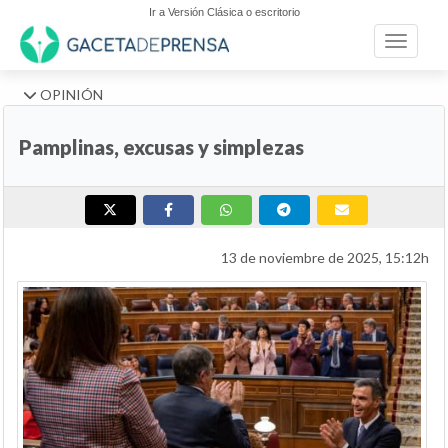
Ir a Versión Clásica o escritorio
Toggle n
OPINIÓN
Pamplinas, excusas y simplezas
13 de noviembre de 2025, 15:12h