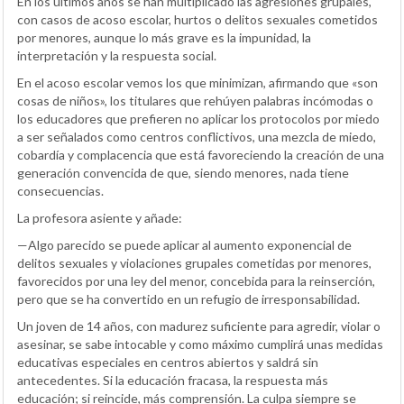
En los últimos años se han multiplicado las agresiones grupales,
con casos de acoso escolar, hurtos o delitos sexuales cometidos
por menores, aunque lo más grave es la impunidad, la
interpretación y la respuesta social.
En el acoso escolar vemos los que minimizan, afirmando que «son
cosas de niños», los titulares que rehúyen palabras incómodas o
los educadores que prefieren no aplicar los protocolos por miedo
a ser señalados como centros conflictivos, una mezcla de miedo,
cobardía y complacencia que está favoreciendo la creación de una
generación convencida de que, siendo menores, nada tiene
consecuencias.
La profesora asiente y añade:
—Algo parecido se puede aplicar al aumento exponencial de
delitos sexuales y violaciones grupales cometidas por menores,
favorecidos por una ley del menor, concebida para la reinserción,
pero que se ha convertido en un refugio de irresponsabilidad.
Un joven de 14 años, con madurez suficiente para agredir, violar o
asesinar, se sabe intocable y como máximo cumplirá unas medidas
educativas especiales en centros abiertos y saldrá sin
antecedentes. Si la educación fracasa, la respuesta más
educación; si reincide, más comprensión. La culpa siempre se