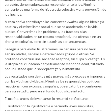
agresión, tiene madurez para responder ante la ley. Fingir lo
contrario es una forma de hipocresía colectiva y una perversión de
los hechos.
A esta deriva contribuyen las corrientes
«woke»
, alguna ideología
política y el infantilismo social que se ha apoderado de la vida
pública. Convertimos los problemas, los fracasos o las
responsabilidades en un trauma emocional, una ofensa o en un
drama psicológico, pero sin asumir las consecuencias.
Se legisla para evitar frustraciones, se censura para no herir
sensibilidades, señalar a determinados grupos o etnias. Se
pretende construir una sociedad aséptica, sin culpa ni castigo. Es
la utopía del ciudadano perpetuamente menor de edad, tutelado
por un Estado que lo sobreprotege y lo infantiliza.
Los resultados son delitos más graves, más precoces e impunes y
con las víctimas olvidadas. Mientras los responsables políticos
reaccionan con excusas, campañas, observatorios y comisiones
para su estudio, pero en el fondo todo sigue intacto.
El marino, antes de levantarse, lo resumió sin florituras:
—Justificando lo injustificable o haciendo leyes simplistas,
tendremos adultos inmaduros, irresponsables y peligrosos, con