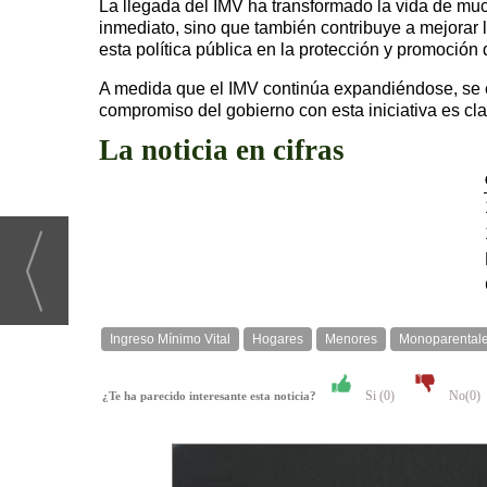
La llegada del IMV ha transformado la vida de muc
inmediato, sino que también contribuye a mejorar l
esta política pública en la protección y promoción 
A medida que el IMV continúa expandiéndose, se es
compromiso del gobierno con esta iniciativa es cla
La noticia en cifras
Ingreso Mínimo Vital
Hogares
Menores
Monoparental
Si (
0
)
No(
0
)
¿Te ha parecido interesante esta noticia?