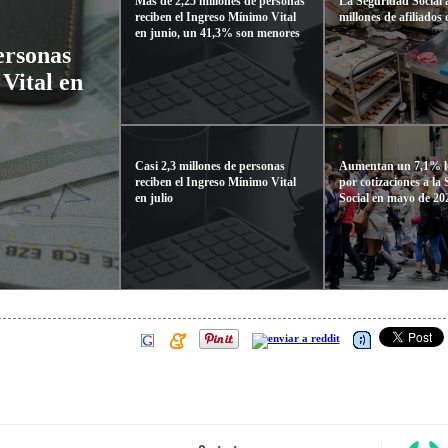
Más de 2,25 millones de personas
La Seguridad Social 
reciben el Ingreso Mínimo Vital
millones de afiliados 
en junio, un 41,3% son menores
ersonas
Vital en
Casi 2,3 millones de personas
Aumentan un 7,1% lo
reciben el Ingreso Mínimo Vital
por cotizaciones a la
en julio
Social en mayo de 20