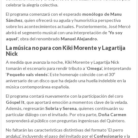
celebrar la alegría colectiva.
El programa comenzará con el esperado
monólogo de Manu
Sánchez
, quien ofrecerá su aguda y humorística perspectiva
sobre los acontecimientos actuales. Posteriormente, José Mercé
abrirá el segmento musical con una interpretación de
‘Yo soy
aquel’
, obra del renombrado
Manuel Alejandro
.
La música no para con Kiki Morente y Lagartija
Nick
A medida que avanza la noche, Kiki Morente y Lagartija Nick
tomarán el escenario para rendir tributo a ‘
Omega’
, interpretando
‘
Pequeño vals vienés
’. Este homenaje coincide con el 30º
aniversario de un disco que ha dejado una huella indeleble en la
música contemporánea española.
El programa contará nuevamente con la participación del coro
Góspel It
, que aportará emoción a momentos clave de la velada.
Además, regresarán
Sobria y Serena
, quienes continuarán su
particular diálogo con el invitado. Por otra parte,
Doña Carmen
sorprenderá al público con preguntas ingeniosas del Quintero.
No faltarán las características distintivas del formato ‘El perro
andaluz’, incluyendo el paso del invitado por el
Confesionario
y la