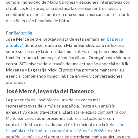
como el monólogo de Manu Sánchez y secciones interactivas con
el público. Este programa destaca la conexión entre música y
celebración, especialmente en una semana marcada por el triunfo
de la Selección Española de Fútbol.
Por
Redacción
José Mercé
será el protagonista de esta semana en
‘El perro
andaluz’
, donde se reunirá con
Manu Sánchez
para reflexionar
sobre su carrera y la actualidad musical. Este séptimo episodio
también rendirá homenaje al icónico álbum
‘Omega’
, coincidiendo
con su 30º aniversario, a través de una actuación especial de
Kiki
Morente
y
Lagartija Nick
. El programa promete mantener su
esencia, combinando humor, música en vivo y conversaciones
profundas.
José Mercé, leyenda del flamenco
La presencia de José Mercé, una de las voces más
representativas de la música española, invita a un análisis
exhaustivo de su trayectoria. El artista jerezano compartirá con
Manu Sánchez sus impresiones sobre la actualidad en un
contexto festivo marcado por el éxito reciente de la
Selección
Española de Fútbol tras conquistar el Mundial 2026
. En este
sentido, la música y el deporte se entrelazan como vehículos para