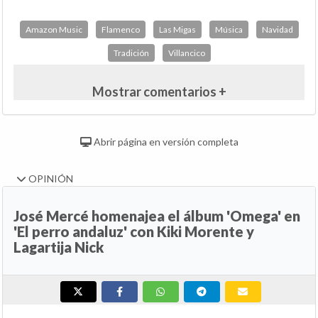
Amazon Music
Flamenco
Las Migas
Música
Navidad
Tradición
Villancico
Mostrar comentarios +
Abrir página en versión completa
OPINIÓN
José Mercé homenajea el álbum 'Omega' en
'El perro andaluz' con Kiki Morente y
Lagartija Nick