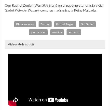
Con Rachel Zegler (
West Side Story
) en el papel protagonista y Gal
Gadot (
Wonder Woman
) como su madrastra, la Reina Malvada.
Blancanieves
Disney
Rachel Zegler
Gal Gadot
personajes
música
estreno
Videos de la noticia