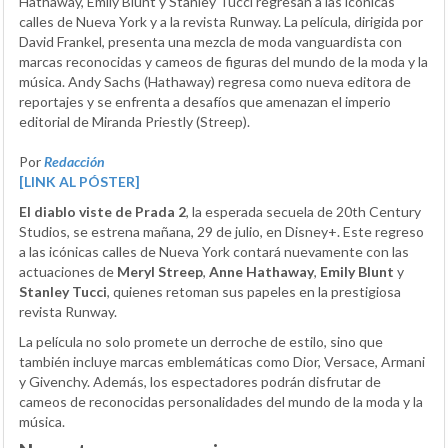
Hathaway, Emily Blunt y Stanley Tucci regresan a las icónicas
calles de Nueva York y a la revista Runway. La película, dirigida por
David Frankel, presenta una mezcla de moda vanguardista con
marcas reconocidas y cameos de figuras del mundo de la moda y la
música. Andy Sachs (Hathaway) regresa como nueva editora de
reportajes y se enfrenta a desafíos que amenazan el imperio
editorial de Miranda Priestly (Streep).
Por
Redacción
[LINK AL PÓSTER]
El diablo viste de Prada 2
, la esperada secuela de 20th Century
Studios, se estrena mañana, 29 de julio, en Disney+. Este regreso
a las icónicas calles de Nueva York contará nuevamente con las
actuaciones de
Meryl Streep
,
Anne Hathaway
,
Emily Blunt
y
Stanley Tucci
, quienes retoman sus papeles en la prestigiosa
revista Runway.
La película no solo promete un derroche de estilo, sino que
también incluye marcas emblemáticas como Dior, Versace, Armani
y Givenchy. Además, los espectadores podrán disfrutar de
cameos de reconocidas personalidades del mundo de la moda y la
música.