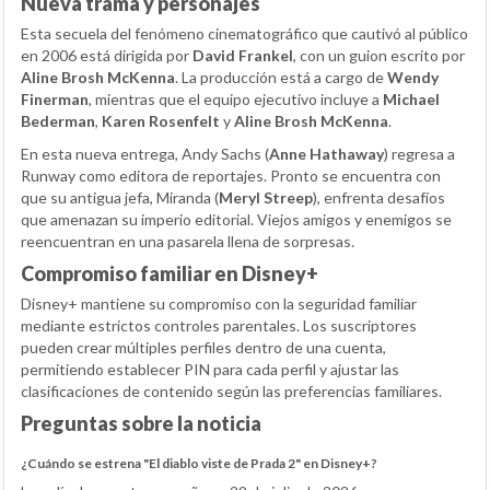
Nueva trama y personajes
Esta secuela del fenómeno cinematográfico que cautivó al público
en 2006 está dirigida por
David Frankel
, con un guion escrito por
Aline Brosh McKenna
. La producción está a cargo de
Wendy
Finerman
, mientras que el equipo ejecutivo incluye a
Michael
Bederman
,
Karen Rosenfelt
y
Aline Brosh McKenna
.
En esta nueva entrega, Andy Sachs (
Anne Hathaway
) regresa a
Runway como editora de reportajes. Pronto se encuentra con
que su antigua jefa, Miranda (
Meryl Streep
), enfrenta desafíos
que amenazan su imperio editorial. Viejos amigos y enemigos se
reencuentran en una pasarela llena de sorpresas.
Compromiso familiar en Disney+
Disney+ mantiene su compromiso con la seguridad familiar
mediante estrictos controles parentales. Los suscriptores
pueden crear múltiples perfiles dentro de una cuenta,
permitiendo establecer PIN para cada perfil y ajustar las
clasificaciones de contenido según las preferencias familiares.
Preguntas sobre la noticia
¿Cuándo se estrena "El diablo viste de Prada 2" en Disney+?