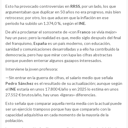
Esto ha provocado controversias en
RRSS
, por un lado, los que
argumentaban que duplicar en 50 años no era progreso, más bien
retroceso; por otro, los que aducen que la inflación en ese
periodo ha subido un 1.374,0 %, según el
INE
.
De ahí a proclamar el sonsonete de «con
Franco
se vivía mejor»
hay un paso; pero la realidad es que, medio siglo después del final
del franquismo,
España
es un país moderno, con educación,
sanidad y comunicaciones desarrolladas y a ello ha contribuido la
democracia, pero hay que mirar con lupa las cifras abstractas
porque pueden enterrar algunos gazapos interesados.
Interviene la joven profesora:
—Sin entrar en la guerra de cifras, el salario medio que señala
Pedro Sánchez
es el resultado de su actualización; aunque según
el
INE
estaría en unos 17.800 €/año y en 2025 lo estima en unos
27.552 € brutos/año, hay unas «ligeras» diferencias.
Esto señala que comparar aquella renta media con la actual puede
ser un ejercicio tramposo porque hay que compararlo con la
capacidad adquisitiva en cada momento de la mayoría de la
población.