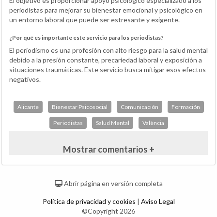
El objetivo es proporcionar apoyo psicológico especializado a los
periodistas para mejorar su bienestar emocional y psicológico en
un entorno laboral que puede ser estresante y exigente.
¿Por qué es importante este servicio para los periodistas?
El periodismo es una profesión con alto riesgo para la salud mental
debido a la presión constante, precariedad laboral y exposición a
situaciones traumáticas. Este servicio busca mitigar esos efectos
negativos.
Alicante
Bienestar Psicosocial
Comunicación
Formación
Periodistas
Salud Mental
València
Mostrar comentarios +
Abrir página en versión completa
Política de privacidad y cookies
|
Aviso Legal
©Copyright 2026