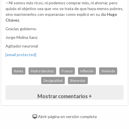
—Ni somos más ricos, ni podemos comprar más, ni ahorrar, pero
quizás el objetivo sea que «no se trata de que haya menos pobres,
sino mantenerlos con esperanza» como explicó en su día
Hugo
Chávez
.
Gracias gobierno.
Jorge Molina Sanz
Agitador neuronal
[email protected]
Renta
Pedro Sánchez
Franco
Inflación
Vivienda
Desigualdad
Bienestar
Mostrar comentarios +
Abrir página en versión completa