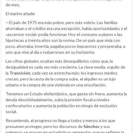
de mes,
El marino añade:
—El país de 1975 era más pobre, pero más sobrio. Las familias
ahorraban y el crédito era una excepción, había oportunidades y el
«ascensor social» podía funcionar. Hoy el consumo a plazos o las
hipotecas a treinta años son la norma. De un país que vivía con
poco, ahorraba, invertía, pagaba pocos impuestos y prosperaba, a
uno que vive al día y nubarrones en su horizonte.
Las cifras globales ocultan más desequilibrios como que, la
desigualdad es cada vez más creciente. La clase media, orgullo de
la
Transición
, cada vez se estrecha más; los ingresos medios
crecen, pero la cesta de la compra sube, el alquiler es un lujo
urbano o la compra de una vivienda en una ensoñación.
Tenemos un Estado elefantiásico, que gasta sin freno, aumenta la
deuda desorbitadamente, sube la presión fiscal a niveles
confiscatorios y aumenta la población en riesgo de exclusión
social.
Resumiendo, el progreso no llega a todos y menos a los que
presumen proteger, pero los discursos de
Sánchez
y sus
palmeros se apoyan en estadísticas agregadas que no reflejan la