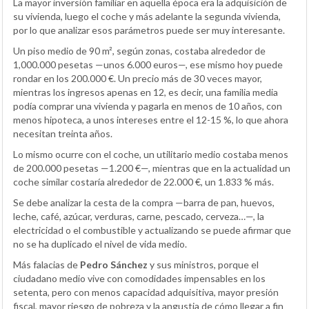
La mayor inversión familiar en aquella época era la adquisición de
su vivienda, luego el coche y más adelante la segunda vivienda,
por lo que analizar esos parámetros puede ser muy interesante.
Un piso medio de 90 m², según zonas, costaba alrededor de
1,000.000 pesetas —unos 6.000 euros—, ese mismo hoy puede
rondar en los 200.000 €. Un precio más de 30 veces mayor,
mientras los ingresos apenas en 12, es decir, una familia media
podía comprar una vivienda y pagarla en menos de 10 años, con
menos hipoteca, a unos intereses entre el 12-15 %, lo que ahora
necesitan treinta años.
Lo mismo ocurre con el coche, un utilitario medio costaba menos
de 200.000 pesetas —1.200 €—, mientras que en la actualidad un
coche similar costaría alrededor de 22.000 €, un 1.833 % más.
Se debe analizar la cesta de la compra —barra de pan, huevos,
leche, café, azúcar, verduras, carne, pescado, cerveza…—, la
electricidad o el combustible y actualizando se puede afirmar que
no se ha duplicado el nivel de vida medio.
Más falacias de
Pedro Sánchez
y sus ministros, porque el
ciudadano medio vive con comodidades impensables en los
setenta, pero con menos capacidad adquisitiva, mayor presión
fiscal, mayor riesgo de pobreza y la angustia de cómo llegar a fin