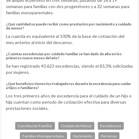
Se amplió el permiso en tres semanas, pasando de 16 a 19
semanas para familias con dos progenitores y a 32 semanas para
familias monoparentales.
¿Qué cantidad se puede recibir como prestación por nacimiento y cuidado
de menor?
La cuantía es equivalente al 100% de la base de cotización del
mes anterior al inicio del descanso.
¿Cuántas excedencias por cuidado familiar se han dado de alta en los
primeros nueve meses del año?
Se han registrado 43.623 excedencias, siendo el 83,3% solicitadas
por mujeres.
¿Qué beneficios tienen los trabajadores durante la excedencia para cuidar
a hijos o familiares?
Los tres primeros años de excedencia para el cuidado de un hijo o
hija cuentan como periodo de cotización efectiva para diversas
prestaciones sociales.
Conciliación Familiar
Cuidado de Menor
Excedencias
Familias Monoparentales
Nacimiento
Permisos