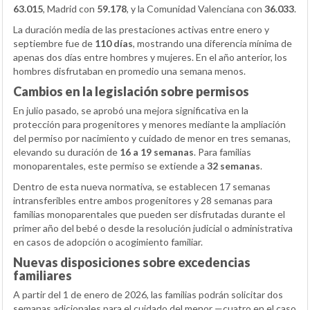
63.015
, Madrid con
59.178
, y la Comunidad Valenciana con
36.033
.
La duración media de las prestaciones activas entre enero y
septiembre fue de
110 días
, mostrando una diferencia mínima de
apenas dos días entre hombres y mujeres. En el año anterior, los
hombres disfrutaban en promedio una semana menos.
Cambios en la legislación sobre permisos
En julio pasado, se aprobó una mejora significativa en la
protección para progenitores y menores mediante la ampliación
del permiso por nacimiento y cuidado de menor en tres semanas,
elevando su duración de
16 a 19 semanas
. Para familias
monoparentales, este permiso se extiende a
32 semanas
.
Dentro de esta nueva normativa, se establecen 17 semanas
intransferibles entre ambos progenitores y 28 semanas para
familias monoparentales que pueden ser disfrutadas durante el
primer año del bebé o desde la resolución judicial o administrativa
en casos de adopción o acogimiento familiar.
Nuevas disposiciones sobre excedencias
familiares
A partir del 1 de enero de 2026, las familias podrán solicitar dos
semanas adicionales para el cuidado del menor —cuatro en el caso