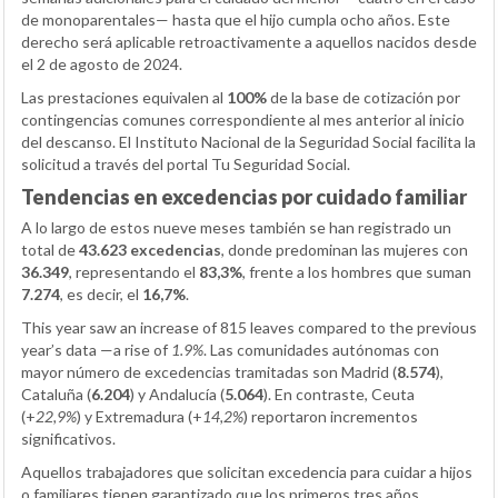
de monoparentales— hasta que el hijo cumpla ocho años. Este
derecho será aplicable retroactivamente a aquellos nacidos desde
el 2 de agosto de 2024.
Las prestaciones equivalen al
100%
de la base de cotización por
contingencias comunes correspondiente al mes anterior al inicio
del descanso. El Instituto Nacional de la Seguridad Social facilita la
solicitud a través del portal Tu Seguridad Social.
Tendencias en excedencias por cuidado familiar
A lo largo de estos nueve meses también se han registrado un
total de
43.623 excedencias
, donde predominan las mujeres con
36.349
, representando el
83,3%
, frente a los hombres que suman
7.274
, es decir, el
16,7%
.
This year saw an increase of 815 leaves compared to the previous
year’s data —a rise of
1.9%
. Las comunidades autónomas con
mayor número de excedencias tramitadas son Madrid (
8.574
),
Cataluña (
6.204
) y Andalucía (
5.064
). En contraste, Ceuta
(+
22,9%
) y Extremadura (+
14,2%
) reportaron incrementos
significativos.
Aquellos trabajadores que solicitan excedencia para cuidar a hijos
o familiares tienen garantizado que los primeros tres años