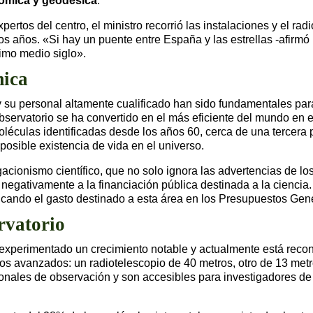
nómica y geodésica
.
rtos del centro, el ministro recorrió las instalaciones y el rad
os años. «Si hay un puente entre España y las estrellas -afirmó 
timo medio siglo».
mica
 su personal altamente cualificado han sido fundamentales par
servatorio se ha convertido en el más eficiente del mundo en e
léculas identificadas desde los años 60, cerca de una tercera p
 posible existencia de vida en el universo.
acionismo científico, que no solo ignora las advertencias de l
negativamente a la financiación pública destinada a la ciencia.
plicando el gasto destinado a esta área en los Presupuestos Gen
rvatorio
experimentado un crecimiento notable y actualmente está recon
os avanzados: un radiotelescopio de 40 metros, otro de 13 metros
ionales de observación y son accesibles para investigadores de