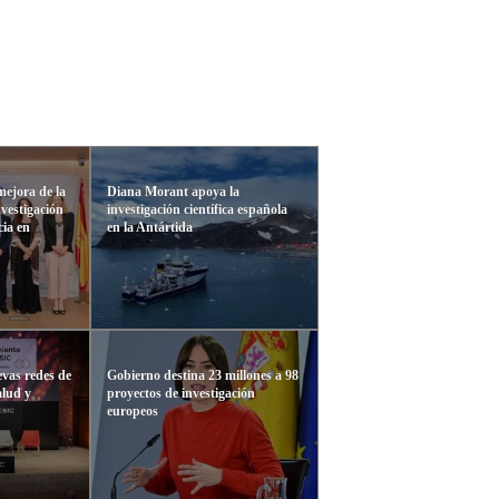
mejora de la
Diana Morant apoya la
nvestigación
investigación científica española
cia en
en la Antártida
vas redes de
Gobierno destina 23 millones a 98
alud y
proyectos de investigación
europeos