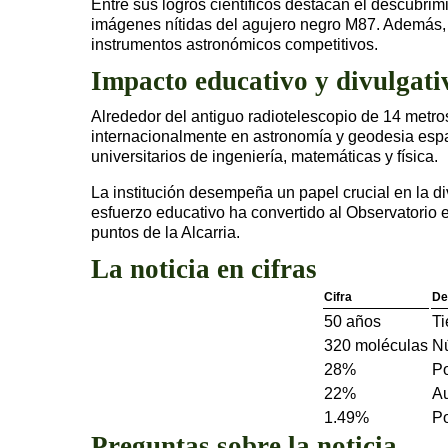
Entre sus logros científicos destacan el descubrim
imágenes nítidas del agujero negro M87. Además, su
instrumentos astronómicos competitivos.
Impacto educativo y divulgati
Alrededor del antiguo radiotelescopio de 14 metr
internacionalmente en astronomía y geodesia espac
universitarios de ingeniería, matemáticas y física.
La institución desempeña un papel crucial en la div
esfuerzo educativo ha convertido al Observatorio 
puntos de la Alcarria.
La noticia en cifras
Cifra
De
50 años
Ti
320 moléculas
Nú
28%
Po
22%
Au
1.49%
Po
Preguntas sobre la noticia