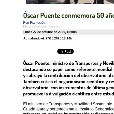
Óscar Puente conmemora 50 años
Por
Redacción
Más artículos de este autor
lunes 27 de octubre de 2025
,
16:08h
Actualizado el:
27/10/2025 17:14h
Óscar Puente, ministro de Transportes y Movili
destacando su papel como referente mundial en
y subrayó la contribución del observatorio al
También criticó el negacionismo científico y re
observatorio, con instrumentos de última gene
promueve la divulgación científica entre estudi
El ministro de Transportes y Movilidad Sostenible
Guadalajara y perteneciente al Instituto Geográfi