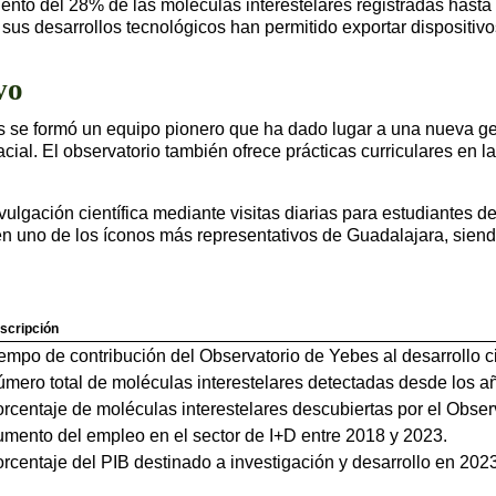
iento del 28% de las moléculas interestelares registradas hasta
s desarrollos tecnológicos han permitido exportar dispositivos 
vo
os se formó un equipo pionero que ha dado lugar a una nueva g
ial. El observatorio también ofrece prácticas curriculares en 
ulgación científica mediante visitas diarias para estudiantes de
en uno de los íconos más representativos de Guadalajara, siend
scripción
empo de contribución del Observatorio de Yebes al desarrollo ci
mero total de moléculas interestelares detectadas desde los a
rcentaje de moléculas interestelares descubiertas por el Obser
mento del empleo en el sector de I+D entre 2018 y 2023.
rcentaje del PIB destinado a investigación y desarrollo en 2023