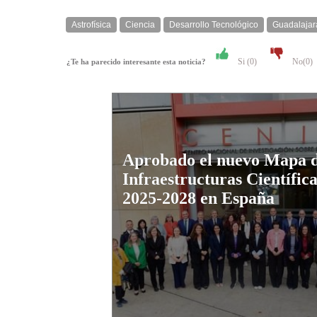
Astrofísica
Ciencia
Desarrollo Tecnológico
Guadalajar
Si (
0
)
No(
0
)
¿Te ha parecido interesante esta noticia?
Aprobado el nuevo Mapa 
Infraestructuras Científic
2025-2028 en España