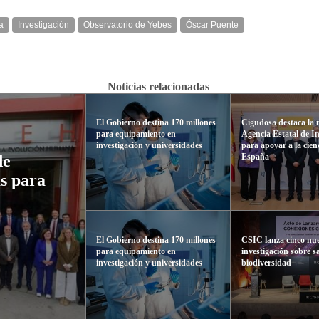
a
Investigación
Observatorio de Yebes
Óscar Puente
Noticias relacionadas
El Gobierno destina 170 millones
Cigudosa destaca la 
para equipamiento en
Agencia Estatal de I
investigación y universidades
para apoyar a la cien
España
de
as para
El Gobierno destina 170 millones
CSIC lanza cinco nue
para equipamiento en
investigación sobre s
investigación y universidades
biodiversidad