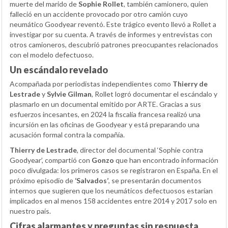
muerte del marido de
Sophie Rollet
, también camionero, quien
falleció en un accidente provocado por otro camión cuyo
neumático Goodyear reventó. Este trágico evento llevó a Rollet a
investigar por su cuenta. A través de informes y entrevistas con
otros camioneros, descubrió patrones preocupantes relacionados
con el modelo defectuoso.
Un escándalo revelado
Acompañada por periodistas independientes como
Thierry de
Lestrade
y
Sylvie Gilman
, Rollet logró documentar el escándalo y
plasmarlo en un documental emitido por ARTE. Gracias a sus
esfuerzos incesantes, en 2024 la fiscalía francesa realizó una
incursión en las oficinas de Goodyear y está preparando una
acusación formal contra la compañía.
Thierry de Lestrade
, director del documental ‘Sophie contra
Goodyear’, compartió con
Gonzo
que han encontrado información
poco divulgada: los primeros casos se registraron en España. En el
próximo episodio de
‘Salvados’
, se presentarán documentos
internos que sugieren que los neumáticos defectuosos estarían
implicados en al menos 158 accidentes entre 2014 y 2017 solo en
nuestro país.
Cifras alarmantes y preguntas sin respuesta