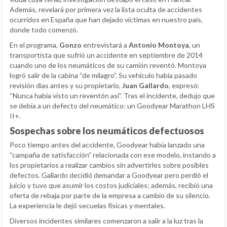
Además, revelará por primera vez la lista oculta de accidentes
ocurridos en España que han dejado víctimas en nuestro país,
donde todo comenzó.
En el programa,
Gonzo
entrevistará a
Antonio Montoya
, un
transportista que sufrió un accidente en septiembre de 2014
cuando uno de los neumáticos de su camión reventó. Montoya
logró salir de la cabina “de milagro”. Su vehículo había pasado
revisión días antes y su propietario,
Juan Gallardo
, expresó:
“Nunca había visto un reventón así”. Tras el incidente, dedujo que
se debía a un defecto del neumático: un Goodyear Marathon LHS
II+.
Sospechas sobre los neumáticos defectuosos
Poco tiempo antes del accidente, Goodyear había lanzado una
“campaña de satisfacción” relacionada con ese modelo, instando a
los propietarios a realizar cambios sin advertirles sobre posibles
defectos. Gallardo decidió demandar a Goodyear pero perdió el
juicio y tuvo que asumir los costos judiciales; además, recibió una
oferta de rebaja por parte de la empresa a cambio de su silencio.
La experiencia le dejó secuelas físicas y mentales.
Diversos incidentes similares comenzaron a salir a la luz tras la