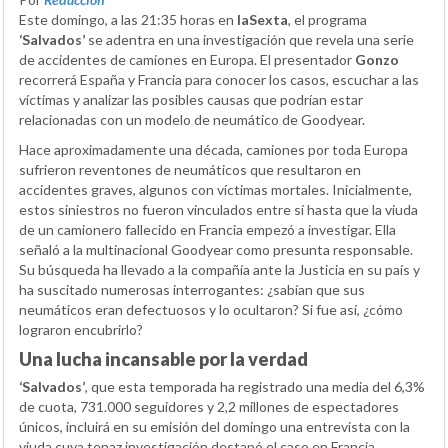
Este domingo, a las 21:35 horas en
laSexta
, el programa
‘Salvados’
se adentra en una investigación que revela una serie
de accidentes de camiones en Europa. El presentador
Gonzo
recorrerá España y Francia para conocer los casos, escuchar a las
víctimas y analizar las posibles causas que podrían estar
relacionadas con un modelo de neumático de Goodyear.
Hace aproximadamente una década, camiones por toda Europa
sufrieron reventones de neumáticos que resultaron en
accidentes graves, algunos con víctimas mortales. Inicialmente,
estos siniestros no fueron vinculados entre sí hasta que la viuda
de un camionero fallecido en Francia empezó a investigar. Ella
señaló a la multinacional Goodyear como presunta responsable.
Su búsqueda ha llevado a la compañía ante la Justicia en su país y
ha suscitado numerosas interrogantes: ¿sabían que sus
neumáticos eran defectuosos y lo ocultaron? Si fue así, ¿cómo
lograron encubrirlo?
Una lucha incansable por la verdad
‘Salvados’
, que esta temporada ha registrado una media del 6,3%
de cuota, 731.000 seguidores y 2,2 millones de espectadores
únicos, incluirá en su emisión del domingo una entrevista con la
viuda cuya tenaz investigación destapó el caso en Francia.