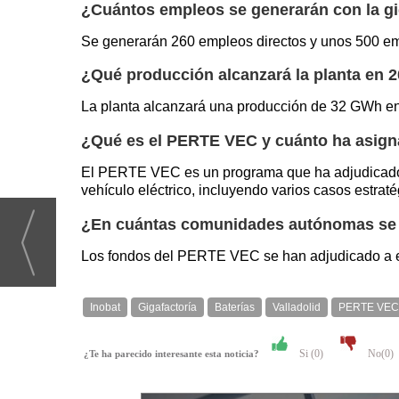
¿Cuántos empleos se generarán con la gi
Se generarán 260 empleos directos y unos 500 em
¿Qué producción alcanzará la planta en 
La planta alcanzará una producción de 32 GWh en 
¿Qué es el PERTE VEC y cuánto ha asign
El PERTE VEC es un programa que ha adjudicado ce
vehículo eléctrico, incluyendo varios casos estraté
¿En cuántas comunidades autónomas se 
Los fondos del PERTE VEC se han adjudicado a e
Inobat
Gigafactoría
Baterías
Valladolid
PERTE VEC
Si (
0
)
No(
0
)
¿Te ha parecido interesante esta noticia?