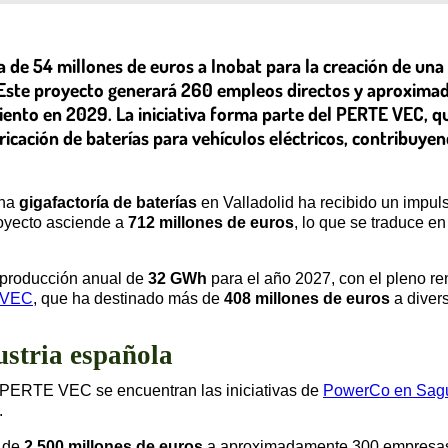
de 54 millones de euros a Inobat para la creación de una g
s. Este proyecto generará 260 empleos directos y aproxim
ento en 2029. La iniciativa forma parte del PERTE VEC, q
icación de baterías para vehículos eléctricos, contribuyend
una
gigafactoría de baterías
en Valladolid ha recibido un impuls
proyecto asciende a
712 millones de euros
, lo que se traduce 
 producción anual de
32 GWh
para el año 2027, con el pleno r
 VEC
, que ha destinado más de
408 millones de euros
a divers
ustria española
l PERTE VEC se encuentran las iniciativas de
PowerCo en Sag
.
a de
2.500 millones de euros
a aproximadamente 300 empresas 