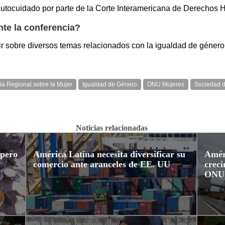
l autocuidado por parte de la Corte Interamericana de Derechos
nte la conferencia?
r sobre diversos temas relacionados con la igualdad de género 
ia Regional sobre la Mujer
Igualdad de Género
ONU Mujeres
Sociedad d
Noticias relacionadas
 pero
América Latina necesita diversificar su
Amér
comercio ante aranceles de EE. UU
creci
ONU