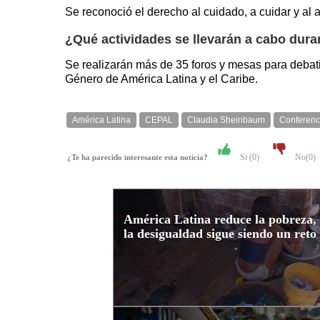
Se reconoció el derecho al cuidado, a cuidar y a
¿Qué actividades se llevarán a cabo dura
Se realizarán más de 35 foros y mesas para debati
Género de América Latina y el Caribe.
América Latina
CEPAL
Claudia Sheinbaum
Conferenc
Si (
0
)
No(
0
)
¿Te ha parecido interesante esta noticia?
América Latina reduce la pobreza,
la desigualdad sigue siendo un reto