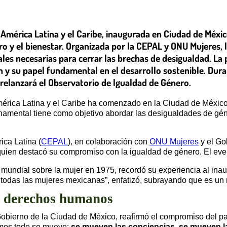
América Latina y el Caribe, inaugurada en Ciudad de México
 y el bienestar. Organizada por la CEPAL y ONU Mujeres, l
ales necesarias para cerrar las brechas de desigualdad. La
n y su papel fundamental en el desarrollo sostenible. Duran
elanzará el Observatorio de Igualdad de Género.
érica Latina y el Caribe ha comenzado en la Ciudad de México
namental tiene como objetivo abordar las desigualdades de géne
ca Latina (
CEPAL
), en colaboración con
ONU Mujeres
y el Go
uien destacó su compromiso con la igualdad de género. El even
mundial sobre la mujer en 1975, recordó su experiencia al inaug
 todas las mujeres mexicanas”, enfatizó, subrayando que es un 
os derechos humanos
obierno de la Ciudad de México, reafirmó el compromiso del pa
imos todo se mueve:
se mueven las conciencias, se mueven la