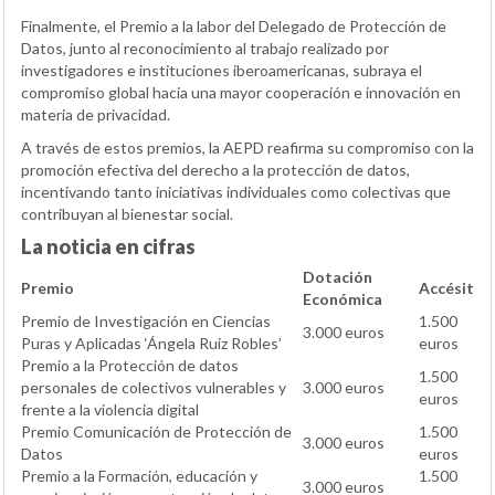
Finalmente, el Premio a la labor del Delegado de Protección de
Datos, junto al reconocimiento al trabajo realizado por
investigadores e instituciones iberoamericanas, subraya el
compromiso global hacia una mayor cooperación e innovación en
materia de privacidad.
A través de estos premios, la AEPD reafirma su compromiso con la
promoción efectiva del derecho a la protección de datos,
incentivando tanto iniciativas individuales como colectivas que
contribuyan al bienestar social.
La noticia en cifras
Dotación
Premio
Accésit
Económica
Premio de Investigación en Ciencias
1.500
3.000 euros
Puras y Aplicadas ‘Ángela Ruiz Robles’
euros
Premio a la Protección de datos
1.500
personales de colectivos vulnerables y
3.000 euros
euros
frente a la violencia digital
Premio Comunicación de Protección de
1.500
3.000 euros
Datos
euros
Premio a la Formación, educación y
1.500
3.000 euros