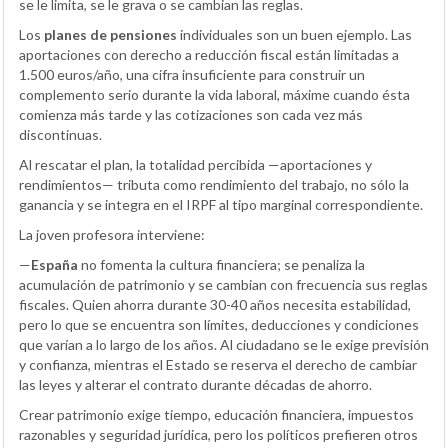
se le limita, se le grava o se cambian las reglas.
Los
planes de pensiones
individuales son un buen ejemplo. Las
aportaciones con derecho a reducción fiscal están limitadas a
1.500 euros/año, una cifra insuficiente para construir un
complemento serio durante la vida laboral, máxime cuando ésta
comienza más tarde y las cotizaciones son cada vez más
discontinuas.
Al rescatar el plan, la totalidad percibida —aportaciones y
rendimientos— tributa como rendimiento del trabajo, no sólo la
ganancia y se integra en el IRPF al tipo marginal correspondiente.
La joven profesora interviene:
—
España
no fomenta la cultura financiera; se penaliza la
acumulación de patrimonio y se cambian con frecuencia sus reglas
fiscales. Quien ahorra durante 30-40 años necesita estabilidad,
pero lo que se encuentra son límites, deducciones y condiciones
que varían a lo largo de los años. Al ciudadano se le exige previsión
y confianza, mientras el Estado se reserva el derecho de cambiar
las leyes y alterar el contrato durante décadas de ahorro.
Crear patrimonio exige tiempo, educación financiera, impuestos
razonables y seguridad jurídica, pero los políticos prefieren otros