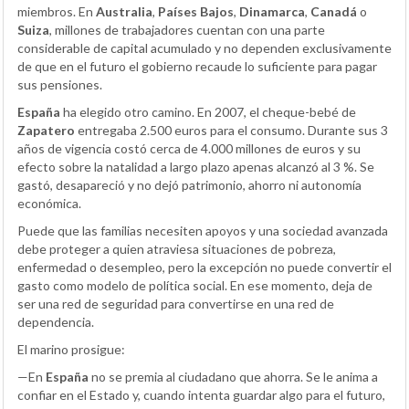
miembros. En
Australia
,
Países Bajos
,
Dinamarca
,
Canadá
o
Suiza
, millones de trabajadores cuentan con una parte
considerable de capital acumulado y no dependen exclusivamente
de que en el futuro el gobierno recaude lo suficiente para pagar
sus pensiones.
España
ha elegido otro camino. En 2007, el cheque-bebé de
Zapatero
entregaba 2.500 euros para el consumo. Durante sus 3
años de vigencia costó cerca de 4.000 millones de euros y su
efecto sobre la natalidad a largo plazo apenas alcanzó al 3 %. Se
gastó, desapareció y no dejó patrimonio, ahorro ni autonomía
económica.
Puede que las familias necesiten apoyos y una sociedad avanzada
debe proteger a quien atraviesa situaciones de pobreza,
enfermedad o desempleo, pero la excepción no puede convertir el
gasto como modelo de política social. En ese momento, deja de
ser una red de seguridad para convertirse en una red de
dependencia.
El marino prosigue:
—En
España
no se premia al ciudadano que ahorra. Se le anima a
confiar en el Estado y, cuando intenta guardar algo para el futuro,