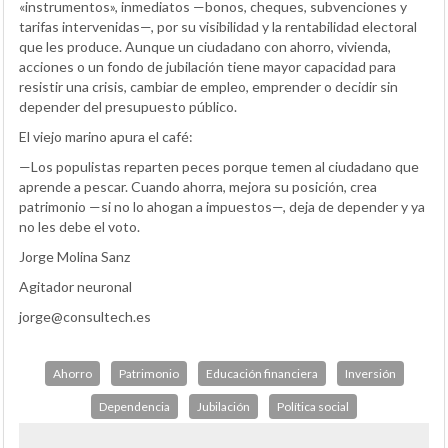
«instrumentos», inmediatos —bonos, cheques, subvenciones y
tarifas intervenidas—, por su visibilidad y la rentabilidad electoral
que les produce. Aunque un ciudadano con ahorro, vivienda,
acciones o un fondo de jubilación tiene mayor capacidad para
resistir una crisis, cambiar de empleo, emprender o decidir sin
depender del presupuesto público.
El viejo marino apura el café:
—Los populistas reparten peces porque temen al ciudadano que
aprende a pescar. Cuando ahorra, mejora su posición, crea
patrimonio —si no lo ahogan a impuestos—, deja de depender y ya
no les debe el voto.
Jorge Molina Sanz
Agitador neuronal
jorge@consultech.es
Ahorro
Patrimonio
Educación financiera
Inversión
Dependencia
Jubilación
Política social