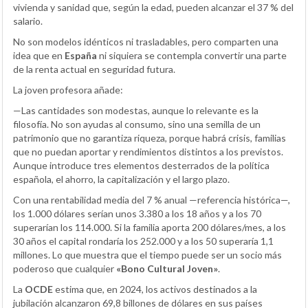
vivienda y sanidad que, según la edad, pueden alcanzar el 37 % del
salario.
No son modelos idénticos ni trasladables, pero comparten una
idea que en
España
ni siquiera se contempla convertir una parte
de la renta actual en seguridad futura.
La joven profesora añade:
—Las cantidades son modestas, aunque lo relevante es la
filosofía. No son ayudas al consumo, sino una semilla de un
patrimonio que no garantiza riqueza, porque habrá crisis, familias
que no puedan aportar y rendimientos distintos a los previstos.
Aunque introduce tres elementos desterrados de la política
española, el ahorro, la capitalización y el largo plazo.
Con una rentabilidad media del 7 % anual —referencia histórica—,
los 1.000 dólares serían unos 3.380 a los 18 años y a los 70
superarían los 114.000. Si la familia aporta 200 dólares/mes, a los
30 años el capital rondaría los 252.000 y a los 50 superaría 1,1
millones. Lo que muestra que el tiempo puede ser un socio más
poderoso que cualquier
«Bono Cultural Joven»
.
La
OCDE
estima que, en 2024, los activos destinados a la
jubilación alcanzaron 69,8 billones de dólares en sus países