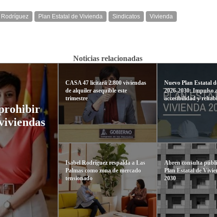
l Rodríguez
Plan Estatal de Vivienda
Sindicatos
Vivienda
Noticias relacionadas
CASA 47 licitará 2.800 viviendas
Nuevo Plan Estatal d
de alquiler asequible este
2026-2030: Impulso a
trimestre
accesibilidad y rehabi
prohibir
viviendas
Isabel Rodríguez respalda a Las
Abren consulta públi
Palmas como zona de mercado
Plan Estatal de Vivi
tensionado
2030