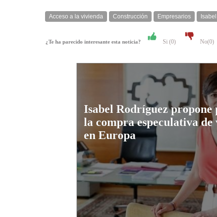
Acceso a la vivienda
Construcción
Empresarios
Isabe
Si (
0
)
No(
0
)
¿Te ha parecido interesante esta noticia?
Isabel Rodríguez propone 
la compra especulativa de 
en Europa