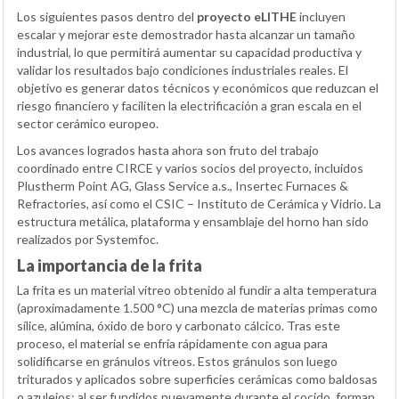
Los siguientes pasos dentro del
proyecto eLITHE
incluyen
escalar y mejorar este demostrador hasta alcanzar un tamaño
industrial, lo que permitirá aumentar su capacidad productiva y
validar los resultados bajo condiciones industriales reales. El
objetivo es generar datos técnicos y económicos que reduzcan el
riesgo financiero y faciliten la electrificación a gran escala en el
sector cerámico europeo.
Los avances logrados hasta ahora son fruto del trabajo
coordinado entre CIRCE y varios socios del proyecto, incluidos
Plustherm Point AG, Glass Service a.s., Insertec Furnaces &
Refractories, así como el CSIC – Instituto de Cerámica y Vidrio. La
estructura metálica, plataforma y ensamblaje del horno han sido
realizados por Systemfoc.
La importancia de la frita
La frita es un material vítreo obtenido al fundir a alta temperatura
(aproximadamente 1.500 °C) una mezcla de materias primas como
sílice, alúmina, óxido de boro y carbonato cálcico. Tras este
proceso, el material se enfría rápidamente con agua para
solidificarse en gránulos vítreos. Estos gránulos son luego
triturados y aplicados sobre superficies cerámicas como baldosas
o azulejos; al ser fundidos nuevamente durante el cocido, forman