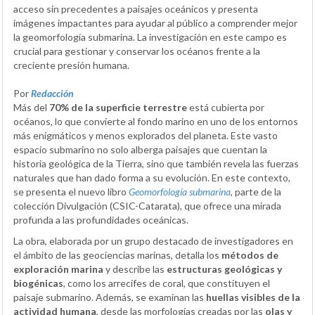
acceso sin precedentes a paisajes oceánicos y presenta
imágenes impactantes para ayudar al público a comprender mejor
la geomorfología submarina. La investigación en este campo es
crucial para gestionar y conservar los océanos frente a la
creciente presión humana.
Por
Redacción
Más del
70% de la superficie terrestre
está cubierta por
océanos, lo que convierte al fondo marino en uno de los entornos
más enigmáticos y menos explorados del planeta. Este vasto
espacio submarino no solo alberga paisajes que cuentan la
historia geológica de la Tierra, sino que también revela las fuerzas
naturales que han dado forma a su evolución. En este contexto,
se presenta el nuevo libro
Geomorfología submarina
, parte de la
colección Divulgación (CSIC-Catarata), que ofrece una mirada
profunda a las profundidades oceánicas.
La obra, elaborada por un grupo destacado de investigadores en
el ámbito de las geociencias marinas, detalla los
métodos de
exploración marina
y describe las
estructuras geológicas y
biogénicas
, como los arrecifes de coral, que constituyen el
paisaje submarino. Además, se examinan las
huellas visibles de la
actividad humana
, desde las morfologías creadas por las
olas y