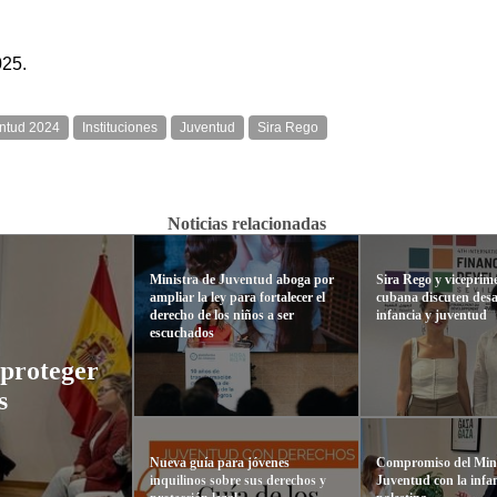
025.
entud 2024
Instituciones
Juventud
Sira Rego
Noticias relacionadas
Ministra de Juventud aboga por
Sira Rego y viceprim
ampliar la ley para fortalecer el
cubana discuten desa
derecho de los niños a ser
infancia y juventud
escuchados
 proteger
s
Nueva guía para jóvenes
Compromiso del Mini
inquilinos sobre sus derechos y
Juventud con la infa