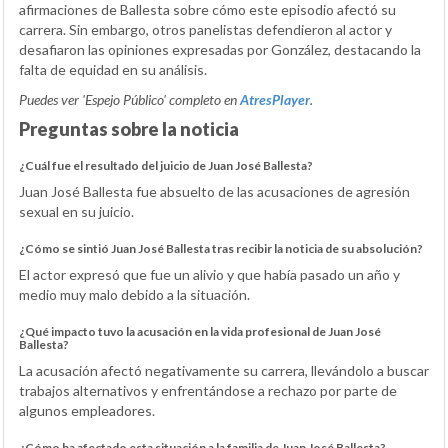
afirmaciones de Ballesta sobre cómo este episodio afectó su
carrera. Sin embargo, otros panelistas defendieron al actor y
desafiaron las opiniones expresadas por González, destacando la
falta de equidad en su análisis.
Puedes ver 'Espejo Público' completo en
AtresPlayer
.
Preguntas sobre la noticia
¿Cuál fue el resultado del juicio de Juan José Ballesta?
Juan José Ballesta fue absuelto de las acusaciones de agresión
sexual en su juicio.
¿Cómo se sintió Juan José Ballesta tras recibir la noticia de su absolución?
El actor expresó que fue un alivio y que había pasado un año y
medio muy malo debido a la situación.
¿Qué impacto tuvo la acusación en la vida profesional de Juan José
Ballesta?
La acusación afectó negativamente su carrera, llevándolo a buscar
trabajos alternativos y enfrentándose a rechazo por parte de
algunos empleadores.
¿Cómo ha afectado esta situación a la familia de Juan José Ballesta?