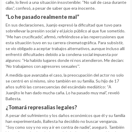
calle, lo llevó a una situación insostenible: “No salí de casa durante
días”, confesó, a pesar de saber que era inocente.
“Lo he pasado realmente mal”
En sus declaraciones, Juanjo expresó la dificultad que tuvo para
sobrellevar la presión social y el juicio público al que fue sometido.
“Me han crucificado”, afirmó, refiriéndose a las repercusiones que
esta situación tuvo en su carrera cinematográfica. Para subsistir,
se vio obligado a aceptar trabajos alternativos, aunque incluso allí
enfrentó dificultades debido a la condena social impuesta por
algunos: “Ha habido lugares donde ni nos atendieron. Me decían:
‘No trabajamos con agresores sexuales’”.
A medida que avanzaba el caso, la preocupación del actor no solo
se centró en sí mismo, sino también en su familia. Su hijo de 17
años sufrió las consecuencias del escándalo mediático: “A
Juanjito le han dado mucha caña. Lo ha pasado muy mal”, reveló
Ballesta.
¿Tomará represalias legales?
A pesar del sufrimiento y los daños económicos que él y su familia
han experimentado, Ballesta ha decidido no buscar venganza.
“Soy como soy y no voy a ir en contra de nadie”, aseguró. También