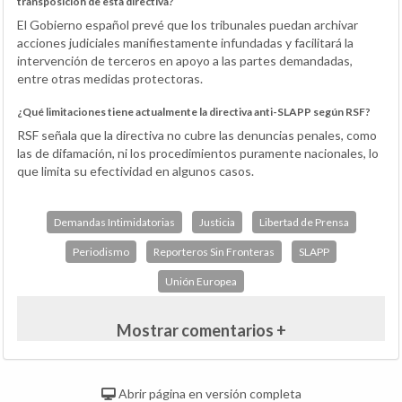
transposición de esta directiva?
El Gobierno español prevé que los tribunales puedan archivar
acciones judiciales manifiestamente infundadas y facilitará la
intervención de terceros en apoyo a las partes demandadas,
entre otras medidas protectoras.
¿Qué limitaciones tiene actualmente la directiva anti-SLAPP según RSF?
RSF señala que la directiva no cubre las denuncias penales, como
las de difamación, ni los procedimientos puramente nacionales, lo
que limita su efectividad en algunos casos.
Demandas Intimidatorias
Justicia
Libertad de Prensa
Periodismo
Reporteros Sin Fronteras
SLAPP
Unión Europea
Mostrar comentarios +
Abrir página en versión completa