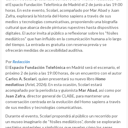
el Espacio Fundación Telefónica de Madrid el 2 de junio a las 19:00
horas. En este evento, Scolari, acompañado por Mar Abad y Juan
Zafra, explorará la historia del Homo sapiens a través de sus
medios y tecnologías comunicativas, proponiendo una biografía
cultural que abarca desde pinturas rupestres hasta dispositivos
digitales. El autor invita al público a reflexionar sobre los "fósiles
mediáticos" que han influido en la comunicación humana a lo largo
del tiempo. La entrada es gratuita con reserva previa y se
ofrecerán medidas de accesibilidad auditiva.
Por
Redacción
El
Espacio Fundación Telefónica
en Madrid será el escenario, el
próximo 2 de junio a las 19:00 horas, de un encuentro con el autor
Carlos A. Scolari
, quien presentará su nuevo libro
Homo
mediaticus
(Ariel, 2026). En esta ocasión, Scolari estará
acompañado por la periodista y guionista
Mar Abad
, así como por
Juan Zafra
, director general de CLABE, para mantener una
conversación centrada en la evolución del Homo sapiens a través
de sus medios y tecnologías comunicativas.
Durante el evento, Scolari propondrá al público un recorrido por
un museo imaginario de “fósiles mediáticos”, donde se explorarán
vestigios materiales y simbólicos que revelan cómo los seres