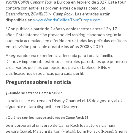
Worlds Collide Concert Tour
a Europa en febrero de 2027. Este tour
contará con estrellas provenientes de sagas como
Los
Descendientes, ZOMBIES
y
Camp Rock
.
Las entradas están
disponibles en
w
ww.WorldsCollideTourEurope.com.
.
.
*Con público a partir de 2 años y adolescentes entre 12 y 17
años. Esta información proviene del ranking elaborado según la
audiencia acumulada en diferido entre todas las películas emitidas
en televisión por cable durante los años 2008 y 2010.
Asegurando una experiencia adecuada para toda la familia,
Disney+ implementa estrictos controles parentales que permiten
crear varios perfiles con opciones para establecer PINs y
clasificaciones específicas para cada perfil.
Preguntas sobre la noticia
¿Cuándo se estrena Camp Rock 3?
La película se estrena en Disney Channel el 13 de agosto y al día
siguiente estará disponible en Disney+.
¿Quiénes son los nuevos actores en Camp Rock 3?
Se incorporan al universo de Camp Rock los actores Liamani
Segura (Sage), Malachi Barton (Fletch), Lumi Pollack (Rosie), Sherry