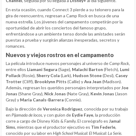
Channel
, seguida por su llegada a
Disney+
al día siguiente.
En esta ocasión, cuando Connect 3 pierde a su telonero para la
gira de reencuentro, regresan a Camp Rock en busca de una
nueva estrella. Los jóvenes del campamento competirán por la
oportunidad de abrir los conciertos del famoso grupo,
enfrentándose a un ambiente tenso donde las amistades serán
puestas a prueba y surgirán alianzas inesperadas, secretos y
romances.
Nuevos y viejos rostros en el campamento
La película introduce nuevos personajes al universo de
Camp Rock
,
entre ellos
Liamani Segura
(Sage),
Malachi Barton
(Fletch),
Lumi
Pollack
(Rosie),
Sherry Cola
(Lark),
Hudson Stone
(Desi),
Casey
Trotter
(Cliff),
Brooklynn Pitts
(Callie) y
Ava Jean
(Madison).
Además, regresan los queridos personajes interpretados por
Joe
Jonas
(Shane Gray),
Nick Jonas
(Nate Gray),
Kevin Jonas
(Jason
Gray) y
Maria Canals-Barrera
(Connie).
Bajo la dirección de
Veronica Rodriguez
, conocida por su trabajo
en
Pijamada de locos
, y con guion de
Eydie Faye
, la producción
corre a cargo de Disney Kids & Family. El coreógrafo es
Jamal
Sims
, mientras que el productor ejecutivo es
Tim Federle
,
conocido por su labor en
High School Musical: El Musical: La Serie
.