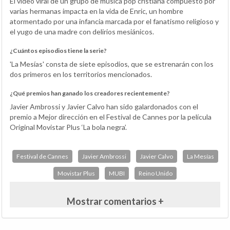
El vídeo viral de un grupo de música pop cristiana compuesto por
varias hermanas impacta en la vida de Enric, un hombre
atormentado por una infancia marcada por el fanatismo religioso y
el yugo de una madre con delirios mesiánicos.
¿Cuántos episodios tiene la serie?
'La Mesías' consta de siete episodios, que se estrenarán con los
dos primeros en los territorios mencionados.
¿Qué premios han ganado los creadores recientemente?
Javier Ambrossi y Javier Calvo han sido galardonados con el
premio a Mejor dirección en el Festival de Cannes por la película
Original Movistar Plus ‘La bola negra’.
Festival de Cannes
Javier Ambrossi
Javier Calvo
La Mesías
Movistar Plus
MUBI
Reino Unido
Mostrar comentarios +