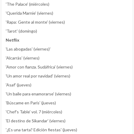
'The Palace' (miércoles)
'Querida Marnie' (viernes)
'Rapa: Gente al monte' (viernes)
'Tarot' (domingo)
Netflix
'Las abogadas' (viernes)'
'Alcarràs' (viernes)
'Amor con fianza. Sudáfrica' (viernes)
'Un amor real por navidad' (viernes)
'Asaf' (jueves)
'Un baile para enamorarse' (viernes)
'Búscame en París' (jueves)
'Chef's Table' vol. 7 (miércoles)
'El destino de Sikandar' (viernes)
'¿Es una tarta? Edición fiestas' (jueves)