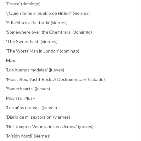
'Prince' (domingo)
'¿Quién teme al pueblo de Hitler?' (viernes)
'A Rainha e a Bastarda' (viernes)
'Somewhere over the Chemtrails' (domingo)
'The Sweet East' (viernes)
'The Worst Man in London' (domingo)
Max
'Los buenos modales' (jueves)
'Music Box: Yacht Rock. A Dockumentary' (sábado)
'Sweethearts' (jueves)
Movistar Plus+
'Los años nuevos' (jueves)
'Diario de mi sextorsión' (viernes)
'Hell Jumper: Voluntarios en Ucrania' (jueves)
'Misión hostil' (viernes)