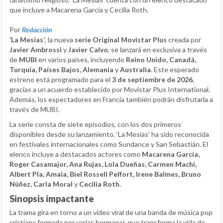
que incluye a Macarena García y Cecilia Roth.
Por
Redacción
‘La Mesías’
, la nueva
serie Original Movistar Plus
creada por
Javier Ambrossi
y
Javier Calvo
, se lanzará en exclusiva a través
de
MUBI
en varios países, incluyendo
Reino Unido, Canadá,
Turquía, Países Bajos, Alemania
y
Australia
. Este esperado
estreno está programado para el
3 de septiembre de 2026
,
gracias a un acuerdo establecido por Movistar Plus International.
Además, los espectadores en Francia también podrán disfrutarla a
través de MUBI.
La serie consta de siete episodios, con los dos primeros
disponibles desde su lanzamiento. ‘La Mesías’ ha sido reconocida
en festivales internacionales como Sundance y San Sebastián. El
elenco incluye a destacados actores como
Macarena García,
Roger Casamajor, Ana Rujas, Lola Dueñas, Carmen Machi,
Albert Pla, Amaia, Biel Rossell Pelfort, Irene Balmes, Bruno
Núñez, Carla Moral
y
Cecilia Roth
.
Sinopsis impactante
La trama gira en torno a un vídeo viral de una banda de música pop
cristiana formada por varias hermanas que transforma la vida de