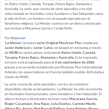
en Reino Unido, Canadá, Turquía, Países Bajos, Alemania y
Australia. La serie, que consta de siete episodios y ha sido
seleccionada en festivales como Sundance y San Sebastián, narra
la vida de Enric, un hombre con un pasado marcado por el
fanatismo religioso. 'La Mesías' cuenta con un elenco destacado
que incluye a Macarena García y Cecilia Roth.
Por
Redacción
‘La Mesías’
, la nueva
serie Original Movistar Plus
creada por
Javier Ambrossi
y
Javier Calvo
, se lanzará en exclusiva a través
de
MUBI
en varios países, incluyendo
Reino Unido, Canadá,
Turquía, Países Bajos, Alemania
y
Australia
. Este esperado
estreno está programado para el
3 de septiembre de 2026
,
gracias a un acuerdo establecido por Movistar Plus International.
Además, los espectadores en Francia también podrán disfrutarla a
través de MUBI.
La serie consta de siete episodios, con los dos primeros
disponibles desde su lanzamiento. ‘La Mesías’ ha sido reconocida
en festivales internacionales como Sundance y San Sebastián. El
elenco incluye a destacados actores como
Macarena García,
Roger Casamajor, Ana Rujas, Lola Dueñas, Carmen Machi,
Albert Pla, Amaia, Biel Rossell Pelfort, Irene Balmes, Bruno