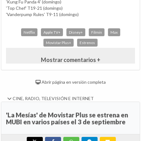
'Kung Fu Panda 4' (domingo)
'Top Chef' T19-21 (domingo)
'Vanderpump Rules' T9-11 (domingo)
Netflix
Apple TV+
Disney+
Filmin
Max
Movistar Plus+
Estrenos
Mostrar comentarios +
Abrir página en versión completa
CINE, RADIO, TELEVISIÓN E INTERNET
'La Mesías' de Movistar Plus se estrena en
MUBI en varios países el 3 de septiembre