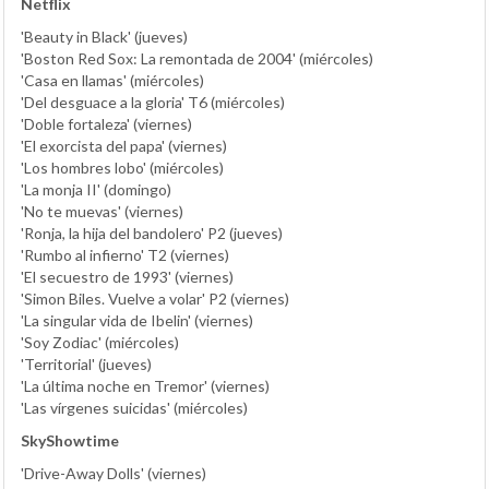
Netflix
'Beauty in Black' (jueves)
'Boston Red Sox: La remontada de 2004' (miércoles)
'Casa en llamas' (miércoles)
'Del desguace a la gloria' T6 (miércoles)
'Doble fortaleza' (viernes)
'El exorcista del papa' (viernes)
'Los hombres lobo' (miércoles)
'La monja II' (domingo)
'No te muevas' (viernes)
'Ronja, la hija del bandolero' P2 (jueves)
'Rumbo al infierno' T2 (viernes)
'El secuestro de 1993' (viernes)
'Simon Biles. Vuelve a volar' P2 (viernes)
'La singular vida de Ibelin' (viernes)
'Soy Zodiac' (miércoles)
'Territorial' (jueves)
'La última noche en Tremor' (viernes)
'Las vírgenes suicidas' (miércoles)
SkyShowtime
'Drive-Away Dolls' (viernes)