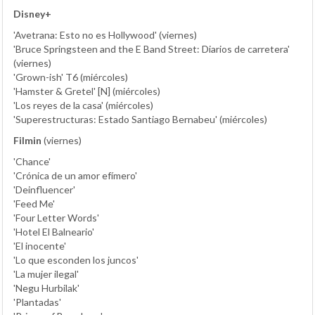
Disney+
'Avetrana: Esto no es Hollywood' (viernes)
'Bruce Springsteen and the E Band Street: Diarios de carretera'
(viernes)
'Grown-ish' T6 (miércoles)
'Hamster & Gretel' [N] (miércoles)
'Los reyes de la casa' (miércoles)
'Superestructuras: Estado Santiago Bernabeu' (miércoles)
Filmin
(viernes)
'Chance'
'Crónica de un amor efímero'
'Deinfluencer'
'Feed Me'
'Four Letter Words'
'Hotel El Balneario'
'El inocente'
'Lo que esconden los juncos'
'La mujer ilegal'
'Negu Hurbilak'
'Plantadas'