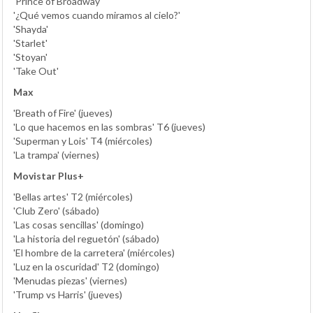
'Prince of Broadway'
'¿Qué vemos cuando miramos al cielo?'
'Shayda'
'Starlet'
'Stoyan'
'Take Out'
Max
'Breath of Fire' (jueves)
'Lo que hacemos en las sombras' T6 (jueves)
'Superman y Lois' T4 (miércoles)
'La trampa' (viernes)
Movistar Plus+
'Bellas artes' T2 (miércoles)
'Club Zero' (sábado)
'Las cosas sencillas' (domingo)
'La historia del reguetón' (sábado)
'El hombre de la carretera' (miércoles)
'Luz en la oscuridad' T2 (domingo)
'Menudas piezas' (viernes)
'Trump vs Harris' (jueves)