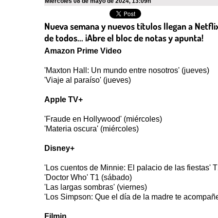
miércoles 08 de mayo de 2024
,
13:09h
Nueva semana y nuevos títulos llegan a Netfl
de todos... ¡Abre el bloc de notas y apunta!
Amazon Prime Video
'Maxton Hall: Un mundo entre nosotros' (jueves)
'Viaje al paraíso' (jueves)
Apple TV+
'Fraude en Hollywood' (miércoles)
'Materia oscura' (miércoles)
Disney+
'Los cuentos de Minnie: El palacio de las fiestas' 
'Doctor Who' T1 (sábado)
'Las largas sombras' (viernes)
'Los Simpson: Que el día de la madre te acompañe
Filmin