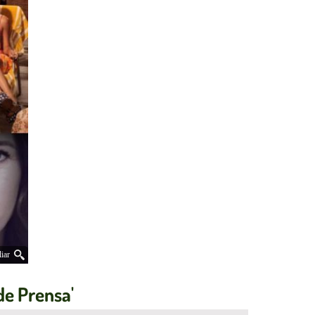
iar
de Prensa'