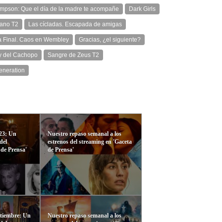
impson: Que el día de la madre te acompañe
Dark Girls
rano T2
Las cícladas. Escapada de amigas
a Final. Caos en Wembley
Gracias, ¿el siguiente?
ey del Cachopo
Sangre de Zeus T2
eneration
23: Un
Nuestro repaso semanal a los
del
estrenos del streaming en 'Gaceta
 de Prensa'
de Prensa'
ptiembre: Un
Nuestro repaso semanal a los