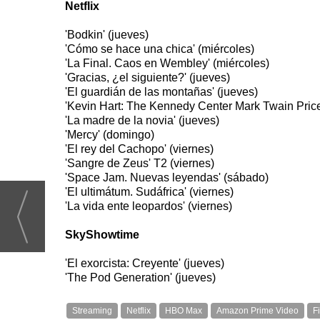
Netflix
'Bodkin' (jueves)
'Cómo se hace una chica' (miércoles)
'La Final. Caos en Wembley' (miércoles)
'Gracias, ¿el siguiente?' (jueves)
'El guardián de las montañas' (jueves)
'Kevin Hart: The Kennedy Center Mark Twain Pric
'La madre de la novia' (jueves)
'Mercy' (domingo)
'El rey del Cachopo' (viernes)
'Sangre de Zeus' T2 (viernes)
'Space Jam. Nuevas leyendas' (sábado)
'El ultimátum. Sudáfrica' (viernes)
'La vida ente leopardos' (viernes)
SkyShowtime
'El exorcista: Creyente' (jueves)
'The Pod Generation' (jueves)
Streaming
Netflix
HBO Max
Amazon Prime Video
F