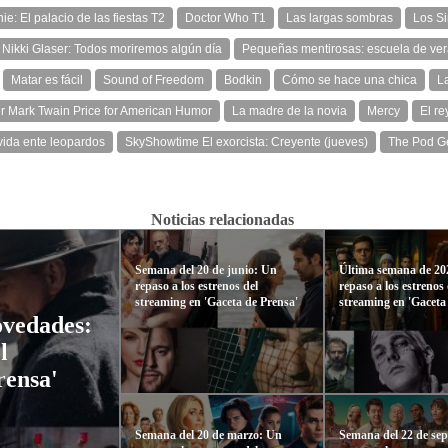
e: El palacio de las fiestas T2
Doctor Who T1
Las largas sombras
Los S
Nikki Glaser: Todos moriremos algún día
Pequeñas mentirosas: escuela de ve
Matar es fácil
Sound of Freedom
Bodkin
Cómo se hace una chica
L
r Mark Twain Price for American Humor
La madre de la novia
Mercy
El r
vida ente leopardos
SkyShowtime El exorcista: Creyente (jueves)
The Pod G
Noticias relacionadas
Semana del 20 de junio: Un
Última semana de 20
repaso a los estrenos del
repaso a los estrenos 
streaming en 'Gaceta de Prensa'
streaming en 'Gaceta
ovedades:
l
rensa'
Semana del 20 de marzo: Un
Semana del 22 de se