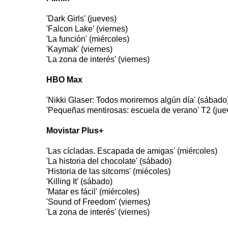
'Dark Girls' (jueves)
'Falcon Lake' (viernes)
'La función' (miércoles)
'Kaymak' (viernes)
'La zona de interés' (viernes)
HBO Max
'Nikki Glaser: Todos moriremos algún día' (sábado
'Pequeñas mentirosas: escuela de verano' T2 (jue
Movistar Plus+
'Las cícladas. Escapada de amigas' (miércoles)
'La historia del chocolate' (sábado)
'Historia de las sitcoms' (miécoles)
'Killing It' (sábado)
'Matar es fácil' (miércoles)
'Sound of Freedom' (viernes)
'La zona de interés' (viernes)