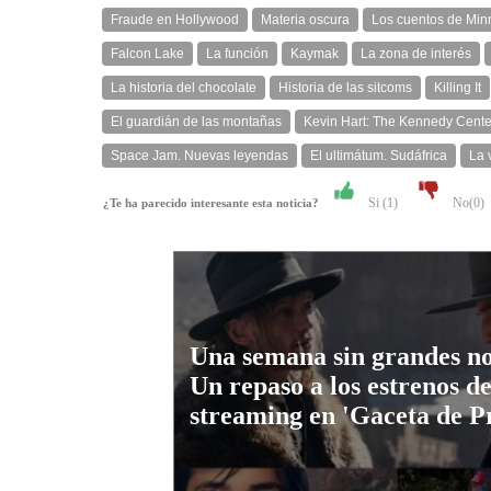
Fraude en Hollywood
Materia oscura
Los cuentos de Minni
Falcon Lake
La función
Kaymak
La zona de interés
La historia del chocolate
Historia de las sitcoms
Killing It
El guardián de las montañas
Kevin Hart: The Kennedy Cente
Space Jam. Nuevas leyendas
El ultimátum. Sudáfrica
La 
Si (
1
)
No(
0
)
¿Te ha parecido interesante esta noticia?
Una semana sin grandes n
Un repaso a los estrenos de
streaming en 'Gaceta de P