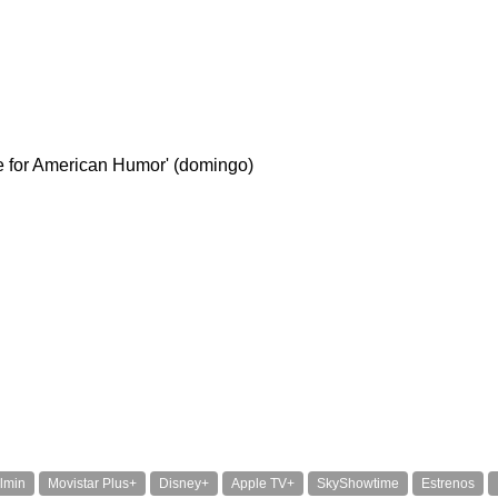
e for American Humor' (domingo)
ilmin
Movistar Plus+
Disney+
Apple TV+
SkyShowtime
Estrenos