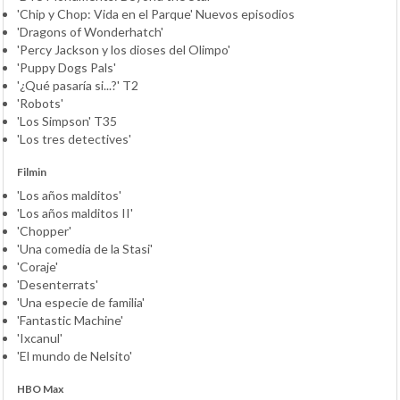
'Chip y Chop: Vida en el Parque' Nuevos episodios
'Dragons of Wonderhatch'
'Percy Jackson y los dioses del Olimpo'
'Puppy Dogs Pals'
'¿Qué pasaría si...?' T2
'Robots'
'Los Simpson' T35
'Los tres detectives'
Filmin
'Los años malditos'
'Los años malditos II'
'Chopper'
'Una comedia de la Stasi'
'Coraje'
'Desenterrats'
'Una especie de familia'
'Fantastic Machine'
'Ixcanul'
'El mundo de Nelsito'
HBO Max