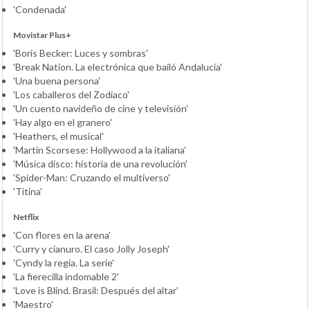
'Condenada'
Movistar Plus+
'Boris Becker: Luces y sombras'
'Break Nation. La electrónica que bailó Andalucía'
'Una buena persona'
'Los caballeros del Zodiaco'
'Un cuento navideño de cine y televisión'
'Hay algo en el granero'
'Heathers, el musical'
'Martin Scorsese: Hollywood a la italiana'
'Música disco: historia de una revolución'
'Spider-Man: Cruzando el multiverso'
'Titina'
Netflix
'Con flores en la arena'
'Curry y cianuro. El caso Jolly Joseph'
'Cyndy la regia. La serie'
'La fierecilla indomable 2'
'Love is Blind. Brasil: Después del altar'
'Maestro'