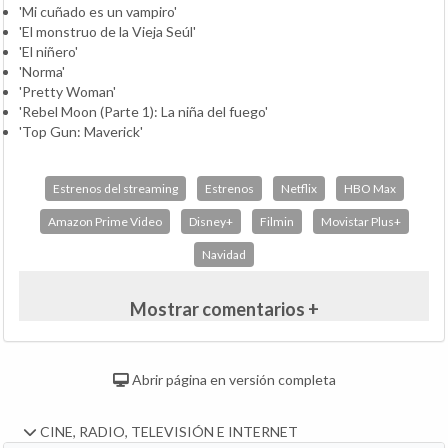
'Mi cuñado es un vampiro'
'El monstruo de la Vieja Seúl'
'El niñero'
'Norma'
'Pretty Woman'
'Rebel Moon (Parte 1): La niña del fuego'
'Top Gun: Maverick'
Estrenos del streaming
Estrenos
Netflix
HBO Max
Amazon Prime Video
Disney+
Filmin
Movistar Plus+
Navidad
Mostrar comentarios +
Abrir página en versión completa
CINE, RADIO, TELEVISIÓN E INTERNET