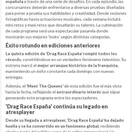
española
a través de una serie de desafíos. En cada episodio, las
concursantes deberán enfrentarse a diversas pruebas diseñadas
para poner a prueba sus habilidades y creatividad. Desde sesiones
fotográficas hasta actuaciones musicales, cada semana incluirá
mini retos y maxi retos que desafiarán su talento. La culminación
de cada programa será una espectacular pasarela donde
mostrarán sus mejores ‘looks’ según distintas categorías.
Éxito rotundo en ediciones anteriores
La quinta edición de ‘Drag Race España’ rompió todos los
récords
, convirtiéndose en un verdadero fenómeno televisivo. Su
estreno marcó el
mejor arranque histórico de la franquicia
,
manteniendo un éxito constante cada domingo con nuevas
entregas.
Además, el
‘Meet The Queens’
de esta edición fue el más visto
hasta la fecha, reflejando el
extraordinario interés
que sigue
generando este programa entre los espectadores.
'Drag Race España' continúa su legado en
atresplayer
Desde su llegada a atresplayer, ‘Drag Race España’ ha dejado
huella y se ha convertido en un fenómeno global
, recibiendo
elogios tanto del público como de la crítica internacional. Ha