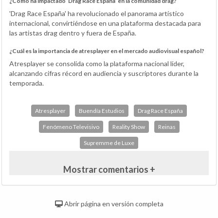
¿Cómo ha impactado ‘Drag Race España’ en la comunidad drag?
'Drag Race España' ha revolucionado el panorama artístico
internacional, convirtiéndose en una plataforma destacada para
las artistas drag dentro y fuera de España.
¿Cuál es la importancia de atresplayer en el mercado audiovisual español?
Atresplayer se consolida como la plataforma nacional líder,
alcanzando cifras récord en audiencia y suscriptores durante la
temporada.
Atresplayer
Buendía Estudios
Drag Race España
Fenómeno Televisivo
Reality Show
Reinas
Supremme de Luxe
Mostrar comentarios +
Abrir página en versión completa