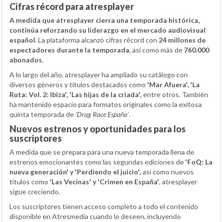
Cifras récord para atresplayer
A medida que atresplayer cierra una temporada histórica,
continúa reforzando su liderazgo en el mercado audiovisual
español
. La plataforma alcanzó cifras récord con
24 millones de
espectadores durante la temporada
, así como más de
760.000
abonados
.
A lo largo del año, atresplayer ha ampliado su catálogo con
diversos géneros y títulos destacados como
'Mar Afuera', 'La
Ruta: Vol. 2: Ibiza', 'Las hijas de la criada'
, entre otros. También
ha mantenido espacio para formatos originales como la exitosa
quinta temporada de
'Drag Race España'
.
Nuevos estrenos y oportunidades para los
suscriptores
A medida que se prepara para una nueva temporada llena de
estrenos emocionantes como las segundas ediciones de
'FoQ: La
nueva generación' y 'Perdiendo el juicio'
, así como nuevos
títulos como
'Las Vecinas' y 'Crimen en España'
, atresplayer
sigue creciendo.
Los suscriptores tienen acceso completo a todo el contenido
disponible en Atresmedia cuando lo deseen, incluyendo