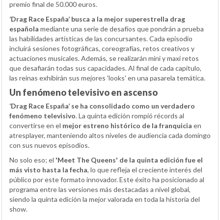
premio final de 50.000 euros.
‘Drag Race España’ busca a la mejor superestrella drag
española
mediante una serie de desafíos que pondrán a prueba
las habilidades artísticas de las concursantes. Cada episodio
incluirá sesiones fotográficas, coreografías, retos creativos y
actuaciones musicales. Además, se realizarán mini y maxi retos
que desafiarán todas sus capacidades. Al final de cada capítulo,
las reinas exhibirán sus mejores 'looks' en una pasarela temática.
Un fenómeno televisivo en ascenso
‘Drag Race España’ se ha consolidado como un verdadero
fenómeno televisivo
. La quinta edición rompió récords al
convertirse en el
mejor estreno histórico de la franquicia
en
atresplayer, manteniendo altos niveles de audiencia cada domingo
con sus nuevos episodios.
No solo eso; el
'Meet The Queens' de la quinta edición fue el
más visto hasta la fecha
, lo que refleja el creciente interés del
público por este formato innovador. Este éxito ha posicionado al
programa entre las versiones más destacadas a nivel global,
siendo la quinta edición la mejor valorada en toda la historia del
show.