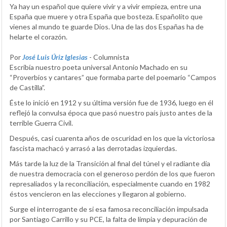
Ya hay un español que quiere vivir y a vivir empieza, entre una
España que muere y otra España que bosteza. Españolito que
vienes al mundo te guarde Dios. Una de las dos Españas ha de
helarte el corazón.
Por
José Luis Úriz Iglesias
- Columnista
Escribía nuestro poeta universal Antonio Machado en su
“Proverbios y cantares” que formaba parte del poemario “Campos
de Castilla”.
Éste lo inició en 1912 y su última versión fue de 1936, luego en él
reflejó la convulsa época que pasó nuestro país justo antes de la
terrible Guerra Civil.
Después, casi cuarenta años de oscuridad en los que la victoriosa
fascista machacó y arrasó a las derrotadas izquierdas.
Más tarde la luz de la Transición al final del túnel y el radiante día
de nuestra democracia con el generoso perdón de los que fueron
represaliados y la reconciliación, especialmente cuando en 1982
éstos vencieron en las elecciones y llegaron al gobierno.
Surge el interrogante de si esa famosa reconciliación impulsada
por Santiago Carrillo y su PCE, la falta de limpia y depuración de