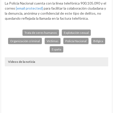
La Policía Nacional cuenta con la línea telefónica 900.105.090 y el
correo
[email protected]
para facilitar la colaboración ciudadana y
la denuncia, anónima y confidencial de este tipo de delitos, no
quedando reflejada la llamada en la factura telefónica.
Trata de seres humanos
Explotación sexual
Organización criminal
Víctimas
Policía Nacional
Bélgica
España
Videos de la noticia