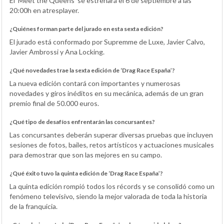
El ‘Meet the Queens’ se estrenará el 6 de septiembre a las
20:00h en atresplayer.
¿Quiénes forman parte del jurado en esta sexta edición?
El jurado está conformado por Supremme de Luxe, Javier Calvo,
Javier Ambrossi y Ana Locking.
¿Qué novedades trae la sexta edición de ‘Drag Race España’?
La nueva edición contará con importantes y numerosas
novedades y giros inéditos en su mecánica, además de un gran
premio final de 50.000 euros.
¿Qué tipo de desafíos enfrentarán las concursantes?
Las concursantes deberán superar diversas pruebas que incluyen
sesiones de fotos, bailes, retos artísticos y actuaciones musicales
para demostrar que son las mejores en su campo.
¿Qué éxito tuvo la quinta edición de ‘Drag Race España’?
La quinta edición rompió todos los récords y se consolidó como un
fenómeno televisivo, siendo la mejor valorada de toda la historia
de la franquicia.