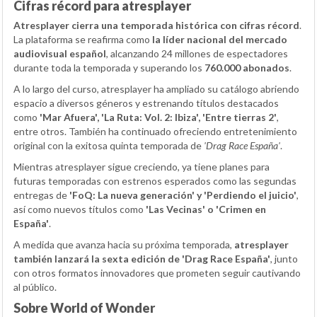
Cifras récord para atresplayer
Atresplayer cierra una temporada histórica con cifras récord
.
La plataforma se reafirma como
la líder nacional del mercado
audiovisual español
, alcanzando 24 millones de espectadores
durante toda la temporada y superando los
760.000 abonados
.
A lo largo del curso, atresplayer ha ampliado su catálogo abriendo
espacio a diversos géneros y estrenando títulos destacados
como
'Mar Afuera', 'La Ruta: Vol. 2: Ibiza', 'Entre tierras 2'
,
entre otros. También ha continuado ofreciendo entretenimiento
original con la exitosa quinta temporada de
'Drag Race España'
.
Mientras atresplayer sigue creciendo, ya tiene planes para
futuras temporadas con estrenos esperados como las segundas
entregas de
'FoQ: La nueva generación' y 'Perdiendo el juicio'
,
así como nuevos títulos como
'Las Vecinas' o 'Crimen en
España'
.
A medida que avanza hacia su próxima temporada,
atresplayer
también lanzará la sexta edición de 'Drag Race España'
, junto
con otros formatos innovadores que prometen seguir cautivando
al público.
Sobre World of Wonder