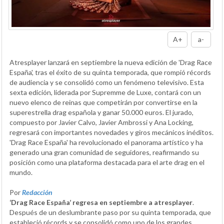
A+
a-
Atresplayer lanzará en septiembre la nueva edición de 'Drag Race
España', tras el éxito de su quinta temporada, que rompió récords
de audiencia y se consolidó como un fenómeno televisivo. Esta
sexta edición, liderada por Supremme de Luxe, contará con un
nuevo elenco de reinas que competirán por convertirse en la
superestrella drag española y ganar 50.000 euros. El jurado,
compuesto por Javier Calvo, Javier Ambrossi y Ana Locking,
regresará con importantes novedades y giros mecánicos inéditos.
'Drag Race España' ha revolucionado el panorama artístico y ha
generado una gran comunidad de seguidores, reafirmando su
posición como una plataforma destacada para el arte drag en el
mundo.
Por
Redacción
‘Drag Race España’ regresa en septiembre a atresplayer
.
Después de un deslumbrante paso por su quinta temporada, que
estableció récords y se consolidó como uno de los grandes