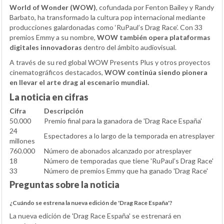
World of Wonder (WOW)
, cofundada por Fenton Bailey y Randy
Barbato, ha transformado la cultura pop internacional mediante
producciones galardonadas como ‘RuPaul’s Drag Race’. Con 33
premios Emmy a su nombre,
WOW también opera plataformas
digitales innovadoras
dentro del ámbito audiovisual.
A través de su red global WOW Presents Plus y otros proyectos
cinematográficos destacados,
WOW continúa siendo pionera
en llevar el arte drag al escenario mundial.
La noticia en cifras
Cifra
Descripción
50.000
Premio final para la ganadora de 'Drag Race España'
24
Espectadores a lo largo de la temporada en atresplayer
millones
760.000
Número de abonados alcanzado por atresplayer
18
Número de temporadas que tiene 'RuPaul’s Drag Race'
33
Número de premios Emmy que ha ganado 'Drag Race'
Preguntas sobre la noticia
¿Cuándo se estrena la nueva edición de 'Drag Race España'?
La nueva edición de 'Drag Race España' se estrenará en