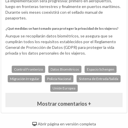
La implementación será progresiva: primero en aeropuertos,
luego en fronteras terrestres y finalmente en puertos marítimos.
Durante seis meses coexistirá con el sellado manual de
pasaportes.
¿Qué medidas se han tomado para proteger la privacidad de los viajeros?
Aunque se recopilarán datos biométricos, se asegura que se
cumplirán todos los requisitos establecidos por el Reglamento
General de Protección de Datos (GDPR) para proteger la vida
privada y los datos personales de los viajeros.
Control Fronterizo
Datos Biométricos
Espacio Schengen
Migración Irregular
Policía Nacional
Sistema de Entrada/Salida
Unión Europea
Mostrar comentarios +
Abrir página en versión completa