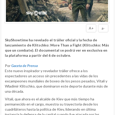
A+
a-
SkyShowtime ha revelado el tráiler oficial y la fecha de
lanzamiento de Klitschko: More Than a Fight (Klitschko: Más
que un combate). El documental se podrá ver en exclusiva en
la plataforma a partir del 6 de octubre.
Por
Gaceta de Prensa
Este nuevo inspirador y revelador tráiler ofrece a los
espectadores un acceso sin precedentes a las vidas de los
excampeones mundiales de boxeo de los pesos pesados, Vitali y
Wladimir Klitschko, que dominaron este deporte durante más de
una década.
Vitali, que ahora es el alcalde de Kiev que más tiempo ha
permanecido en el cargo, muestra su trayectoria desde los
cuadriláteros hasta la política de Kiev, liderando en última
instancia la defensa de la capital cuando fue atacada por las