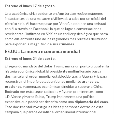
Estreno el lunes 17 de agosto.
Una académica siria residente en Ámsterdam recibe imágenes
impactantes de una masacre civil llevada a cabo por un oficial del
ejército sirio. Al hacerse pasar por "Anna", establece una amistad
con él a través de Facebook, lo que da lugar a conversaciones
reveladoras. 'Infiltrada en Siria' es un thriller psicológico que narra
cómo ella enfrenta uno de los regímenes más brutales del mundo
para exponer
la magnitud de sus crímenes
.
EE.UU.: La nueva economía mundial
Estreno el lunes 24 de agosto.
El segundo mandato del
dólar Trump
marca un punto crucial en la
historia económica global. El presidente multimillonario busca
desmantelar el orden mundial establecido tras la Guerra Fría para
reconstruir el imperio estadounidense mediante
aranceles
,
presiones
, y amenazas económicas dirigidas a superar a China.
Rodeado por estrategas radicales y figuras prominentes como
J.D. Vance y Marco Rubio, Trump implementa una política
expansiva que podría ser descrita como una
diplomacia del caos
.
Este documental investiga las ideas y personas detrás de esta
campaña que parece desafiar el orden liberal internacional.