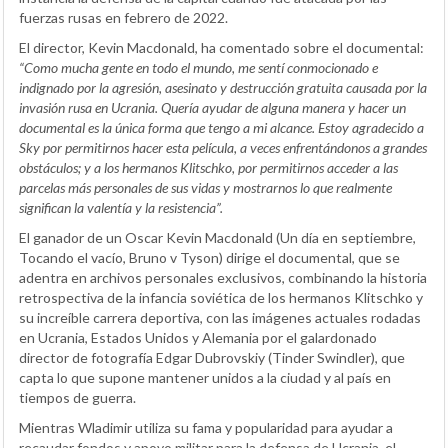
fuerzas rusas en febrero de 2022.
El director, Kevin Macdonald, ha comentado sobre el documental:
“Como mucha gente en todo el mundo, me sentí conmocionado e
indignado por la agresión, asesinato y destrucción gratuita causada por la
invasión rusa en Ucrania. Quería ayudar de alguna manera y hacer un
documental es la única forma que tengo a mi alcance. Estoy agradecido a
Sky por permitirnos hacer esta película, a veces enfrentándonos a grandes
obstáculos; y a los hermanos Klitschko, por permitirnos acceder a las
parcelas más personales de sus vidas y mostrarnos lo que realmente
significan la valentía y la resistencia”.
El ganador de un Oscar Kevin Macdonald (Un día en septiembre,
Tocando el vacío, Bruno v Tyson) dirige el documental, que se
adentra en archivos personales exclusivos, combinando la historia
retrospectiva de la infancia soviética de los hermanos Klitschko y
su increíble carrera deportiva, con las imágenes actuales rodadas
en Ucrania, Estados Unidos y Alemania por el galardonado
director de fotografía Edgar Dubrovskiy (Tinder Swindler), que
capta lo que supone mantener unidos a la ciudad y al país en
tiempos de guerra.
Mientras Wladimir utiliza su fama y popularidad para ayudar a
recaudar fondos y apoyo militar para la defensa de Ucrania, el